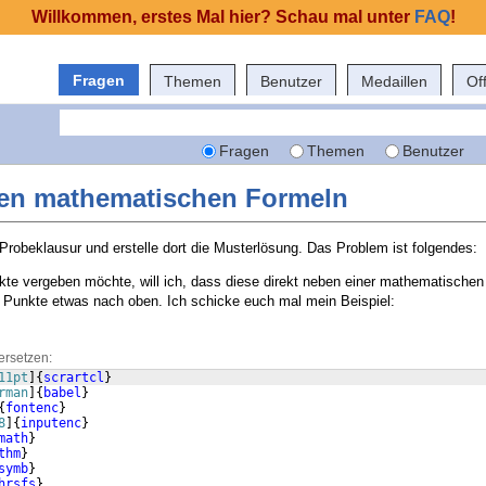
Willkommen, erstes Mal hier? Schau mal unter
FAQ
!
Fragen
Themen
Benutzer
Medaillen
Of
Fragen
Themen
Benutzer
en mathematischen Formeln
 Probeklausur und erstelle dort die Musterlösung. Das Problem ist folgendes:
e vergeben möchte, will ich, dass diese direkt neben einer mathematischen
e Punkte etwas nach oben. Ich schicke euch mal mein Beispiel:
ersetzen:
11pt
]
{
scrartcl
}
rman
]
{
babel
}
{
fontenc
}
8
]
{
inputenc
}
math
}
thm
}
symb
}
hrsfs
}