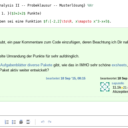
nalysis II -- Probeklausur -- Musterlösung
}
%Nr
 1. 
}
(
$3+2+2$
 Punkte
)
ben sei eine Funktion 
$f:[-2,2]
\to\R
, x
\mapsto
 x^3-x+5$
.
tit
{
Definieren Sie den Mittelwertsatz für uneigentliche Integral
aubt, ein paar Kommentare zum Code einzufügen, deren Beachtung ich Dir na
elte Umrandung der Punkte für sehr aufdringlich.
r Aufgabenblätter diverse Pakete
gibt, wie das in IMHO sehr schöne
exsheets
 Paket aktiv weiter entwickelt?
bearbeitet
18 Sep '15, 08:15
beantwortet
18 Sep 
saputello
11.1k
●
21
Akzeptier