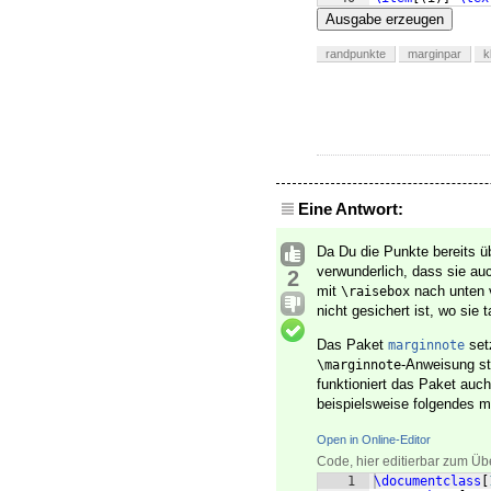
41
\lsg
Ausgabe erzeugen
randpunkte
marginpar
k
Eine Antwort:
Da Du die Punkte bereits 
verwunderlich, dass sie au
2
mit
nach unten v
\raisebox
nicht gesichert ist, wo sie
Das Paket
set
marginnote
-Anweisung st
\marginnote
funktioniert das Paket auc
beispielsweise folgendes m
Open in Online-Editor
Code, hier editierbar zum Üb
1
\documentclass
[