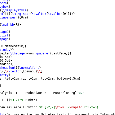
dern
}
cybox
}
}
{
\displaystyle
}
nd
}
[
1
]
{
\marginpar
{
\ovalbox
{
\ovalbox
{
#1
}}}}
ginparpush
}
{
0cm
}
{
\mathbb
{
R
}}
page2
}
clist
}
tpage
}
FB Mathematik
}}
\today
}}
Seite 
\thepage
 ~von 
\pageref
{
LastPage
}}}
{
0.5pt
}
{
0.5pt
}
eadings
}
\headfont
}
{
\normalfont
}
g
}
{
\\
\textbf
{
Lösung:
}
\\
}
metry
}
er,left=2cm,right=2cm, top=2cm, bottom=2.5cm
}
}
nalysis II -- Probeklausur -- Musterlösung
}
%Nr
 1. 
}
(
$3+2+2$
 Punkte
)
ben sei eine Funktion 
$f:[-2,2]
\to\R
, x
\mapsto
 x^3-x+5$
.
tit
{
Definieren Sie den Mittelwertsatz für uneigentliche Integral