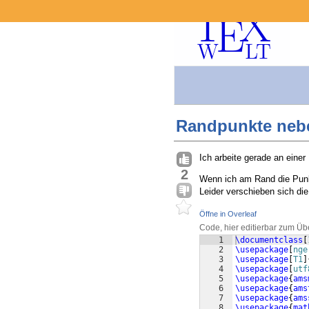
Randpunkte neb
Ich arbeite gerade an einer
2
Wenn ich am Rand die Punkt
Leider verschieben sich di
Öffne in Overleaf
Code, hier editierbar zum Üb
1
\documentclass
[
2
\usepackage
[
nge
3
\usepackage
[
T1
]
4
\usepackage
[
utf
5
\usepackage
{
ams
6
\usepackage
{
ams
7
\usepackage
{
ams
8
\usepackage
{
mat