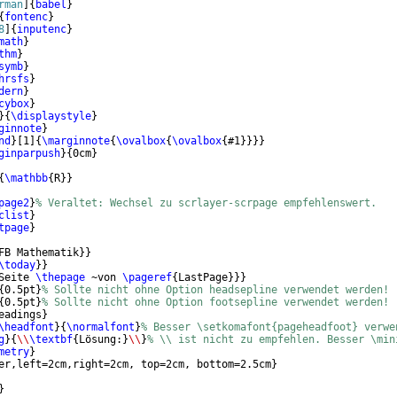
rman
]
{
babel
}
{
fontenc
}
8
]
{
inputenc
}
math
}
thm
}
symb
}
hrsfs
}
dern
}
cybox
}
}
{
\displaystyle
}
ginnote
}
nd
}
[
1
]
{
\marginnote
{
\ovalbox
{
\ovalbox
{
#1
}}}}
ginparpush
}
{
0cm
}
{
\mathbb
{
R
}}
page2
}
% Veraltet: Wechsel zu scrlayer-scrpage empfehlenswert.  
clist
}
tpage
}
FB Mathematik
}}
\today
}}
Seite 
\thepage
 ~von 
\pageref
{
LastPage
}}}
{
0.5pt
}
% Sollte nicht ohne Option headsepline verwendet werden!
{
0.5pt
}
% Sollte nicht ohne Option footsepline verwendet werden! 
eadings
}
\headfont
}
{
\normalfont
}
% Besser \setkomafont{pageheadfoot} verwe
g
}
{
\\
\textbf
{
Lösung:
}
\\
}
% \\ ist nicht zu empfehlen. Besser \min
metry
}
er,left=2cm,right=2cm, top=2cm, bottom=2.5cm
}
}