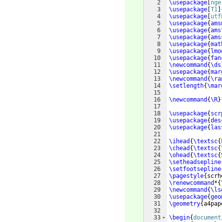
2
\usepackage
[
nge
3
\usepackage
[
T1
]
4
\usepackage
[
utf
5
\usepackage
{
ams
6
\usepackage
{
ams
7
\usepackage
{
ams
8
\usepackage
{
mat
9
\usepackage
{
lmo
10
\usepackage
{
fan
11
\newcommand
{
\ds
12
\usepackage
{
mar
13
\newcommand
{
\ra
14
\setlength
{
\mar
15
16
\newcommand
{
\R
}
17
18
\usepackage
{
scr
19
\usepackage
{
des
20
\usepackage
{
las
21
22
\ihead
{
\textsc
{
23
\chead
{
\textsc
{
24
\ohead
{
\textsc
{
25
\setheadsepline
26
\setfootsepline
27
\pagestyle
{
scrh
28
\renewcommand
*
{
29
\newcommand
{
\ls
30
\usepackage
{
geo
31
\geometry
{
a4pap
32
33
\begin
{
document