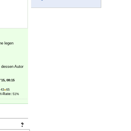
e.
}
he legen
, dessen Autor
'15, 08:15
●
43
●
65
t-Rate:
51%