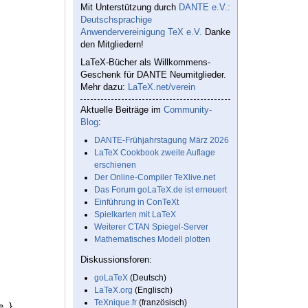
Mit Unterstützung durch
DANTE e.V.:
Deutschsprachige
Anwendervereinigung TeX e.V.
Danke
den Mitgliedern!
LaTeX-Bücher als Willkommens-
Geschenk für DANTE Neumitglieder.
Mehr dazu:
LaTeX.net/verein
Aktuelle Beiträge im
Community-
Blog
:
DANTE-Frühjahrstagung März 2026
LaTeX Cookbook zweite Auflage
erschienen
Der Online-Compiler TeXlive.net
Das Forum goLaTeX.de ist erneuert
Einführung in ConTeXt
Spielkarten mit LaTeX
Weiterer CTAN Spiegel-Server
Mathematisches Modell plotten
Diskussionsforen:
goLaTeX
(Deutsch)
LaTeX.org
(Englisch)
TeXnique.fr
(französisch)
e.
}