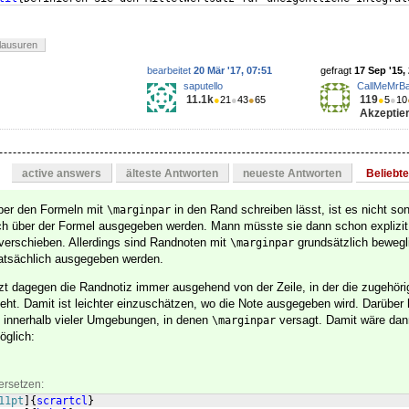
lausuren
bearbeitet
20 Mär '17, 07:51
gefragt
17 Sep '15,
saputello
CallMeMrB
11.1k
119
●
21
●
43
●
65
●
5
●
10
Akzeptier
active answers
älteste Antworten
neueste Antworten
Beliebt
über den Formeln mit
in den Rand schreiben lässt, ist es nicht son
\marginpar
ch über der Formel ausgegeben werden. Mann müsste sie dann schon explizit,
erschieben. Allerdings sind Randnoten mit
grundsätzlich bewegl
\marginpar
 tatsächlich ausgegeben werden.
zt dagegen die Randnotiz immer ausgehend von der Zeile, in der die zugehöri
eht. Damit ist leichter einzuschätzen, wo die Note ausgegeben wird. Darüber
h innerhalb vieler Umgebungen, in denen
versagt. Damit wäre dan
\marginpar
öglich:
ersetzen:
11pt
]
{
scrartcl
}