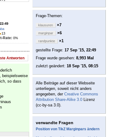
Frage-Themen:
 22:49
×7
klausuren
aba
×6
marginpar
●
13
t-Rate:
0%
×1
randpunkte
gestellte Frage:
17 Sep '15, 22:49
Frage wurde gesehen:
8,993 Mal
este Antworten
zuletzt geändert:
18 Sep '15, 08:15
derlich
 beispielsweise
ich, so dass
Alle Beiträge auf dieser Webseite
unterliegen, soweit nicht anders
angegeben, der
Creative Commons
ge
Attribution Share-Alike 3.0
Lizenz
 hinaus
(cc-by-sa 3.0).
n
verwandte Fragen
Position von TikZ Marginpars ändern