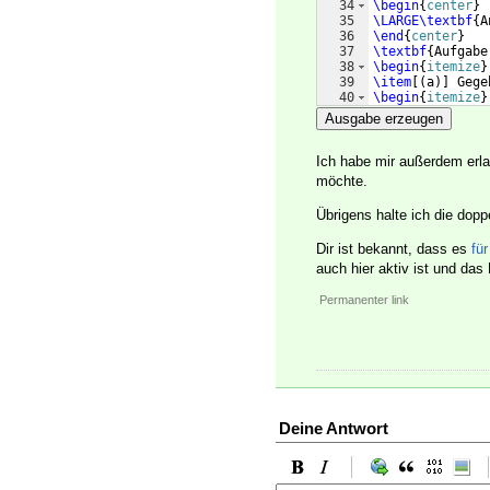
34
\begin
{
center
}
35
\LARGE\textbf
{
A
36
\end
{
center
}
37
\textbf
{
Aufgabe
38
\begin
{
itemize
}
39
\item
[(
a
)]
 Gege
40
\begin
{
itemize
}
41
\item
[(
i
)]
\tex
Ausgabe erzeugen
Ich habe mir außerdem erl
möchte.
Übrigens halte ich die dopp
Dir ist bekannt, dass es
fü
auch hier aktiv ist und das
Permanenter link
Deine Antwort