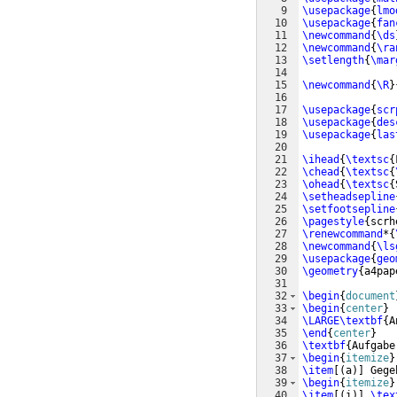
9
\usepackage
{
lmo
10
\usepackage
{
fan
11
\newcommand
{
\ds
12
\newcommand
{
\ra
13
\setlength
{
\mar
14
15
\newcommand
{
\R
}
16
17
\usepackage
{
scr
18
\usepackage
{
des
19
\usepackage
{
las
20
21
\ihead
{
\textsc
{
22
\chead
{
\textsc
{
23
\ohead
{
\textsc
{
24
\setheadsepline
25
\setfootsepline
26
\pagestyle
{
scrh
27
\renewcommand
*
{
28
\newcommand
{
\ls
29
\usepackage
{
geo
30
\geometry
{
a4pap
31
32
\begin
{
document
33
\begin
{
center
}
34
\LARGE\textbf
{
A
35
\end
{
center
}
36
\textbf
{
Aufgabe
37
\begin
{
itemize
}
38
\item
[(
a
)]
 Gege
39
\begin
{
itemize
}
40
\item
[(
i
)]
\tex