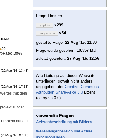
Frage-Themen:
×299
pgfplots
×54
diagramme
 11:30
gestellte Frage:
22 Aug '16, 11:30
●
22
Frage wurde gesehen:
10,557 Mal
t-Rate:
100%
zuletzt geändert:
27 Aug '16, 12:56
(22 Aug '16, 13:43)
Alle Beiträge auf dieser Webseite
unterliegen, soweit nicht anders
angegeben, der
Creative Commons
(22 Aug '16, 17:35)
Attribution Share-Alike 3.0
Lizenz
 Wertes (mit dem
(cc-by-sa 3.0).
rojekt auf der
verwandte Fragen
s Problem nur auf
Achsenbeschriftung mit Bildern
Wellenlängenbereich und Achse
(23 Aug '16, 07:38)
synchronisieren