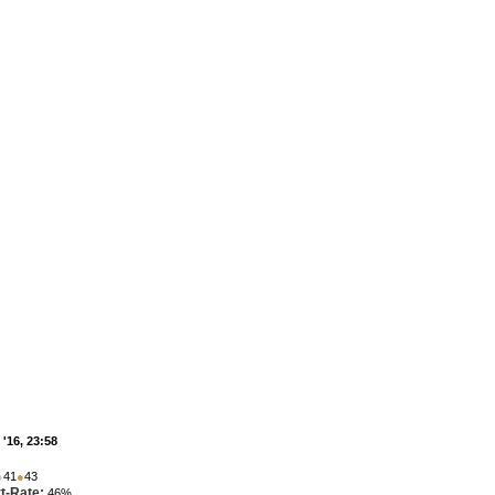
'16, 23:58
●
41
●
43
t-Rate:
46%