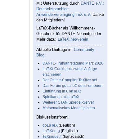
Mit Unterstützung durch
DANTE e.V.:
Deutschsprachige
Anwendervereinigung TeX e.V.
Danke
den Mitgliedern!
LaTeX-Bücher als Willkommens-
Geschenk für DANTE Neumitglieder.
Mehr dazu:
LaTeX.net/verein
Aktuelle Beiträge im
Community-
Blog
:
DANTE-Frühjahrstagung März 2026
LaTeX Cookbook zweite Auflage
erschienen
Der Online-Compiler TeXlive.net
Das Forum goLaTeX.de ist erneuert
Einführung in ConTeXt
Spielkarten mit LaTeX
Weiterer CTAN Spiegel-Server
Mathematisches Modell plotten
Diskussionsforen:
goLaTeX
(Deutsch)
LaTeX.org
(Englisch)
TeXnique.fr
(französisch)