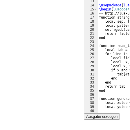
13
14
\usepackage
{
lua
15
\begin
{
luacode*
16
-- http://lua-u
17
function string
18
   local sep, f
19
   local patter
20
   self:gsub
(
pa
21
   return field
22
end
23
24
function read_t
25
   local tab = 
26
   for line in 
27
  local fie
28
  local _x,
29
  local x, 
30
  if x and 
31
 tab
[
#t
32
  end
33
   end
34
   return tab
35
end
36
37
function genera
38
   local xstep 
39
   local ystep 
40
41
   tex.sprint
(
"
Ausgabe erzeugen