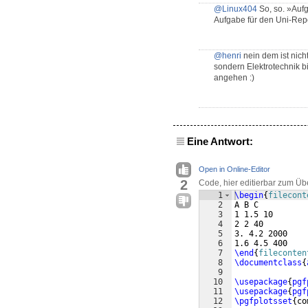
@Linux404
So, so. »Aufg
Aufgabe für den Uni-Repo
@henri
nein dem ist nicht 
sondern Elektrotechnik b
angehen :)
Eine Antwort:
Open in Online-Editor
2
Code, hier editierbar zum Üb
1
\begin
{
filecont
2
A B C
3
1 1.5 10
4
2 2 40 
5
3. 4.2 2000 
6
1.6 4.5 400 
7
\end
{
fileconten
8
\documentclass
{
9
10
\usepackage
{
pgf
11
\usepackage
{
pgf
12
\pgfplotsset
{
co