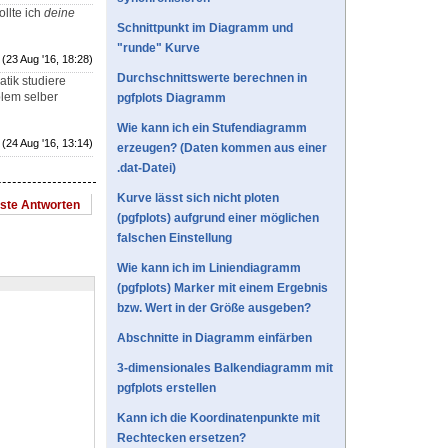
llte ich
deine
Schnittpunkt im Diagramm und
"runde" Kurve
(23 Aug '16, 18:28)
Durchschnittswerte berechnen in
matik studiere
blem selber
pgfplots Diagramm
Wie kann ich ein Stufendiagramm
(24 Aug '16, 13:14)
erzeugen? (Daten kommen aus einer
.dat-Datei)
Kurve lässt sich nicht ploten
este Antworten
(pgfplots) aufgrund einer möglichen
falschen Einstellung
Wie kann ich im Liniendiagramm
(pgfplots) Marker mit einem Ergebnis
bzw. Wert in der Größe ausgeben?
Abschnitte in Diagramm einfärben
3-dimensionales Balkendiagramm mit
pgfplots erstellen
Kann ich die Koordinatenpunkte mit
Rechtecken ersetzen?