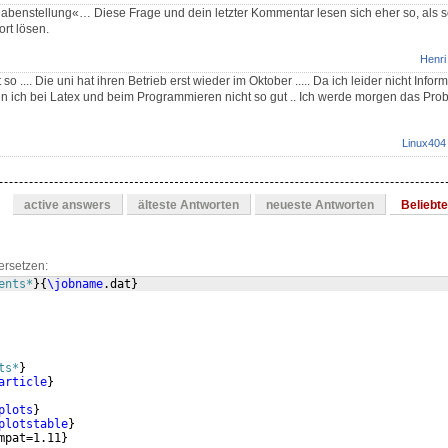
abenstellung«… Diese Frage und dein letzter Kommentar lesen sich eher so, als so
rt lösen.
Henri
so .... Die uni hat ihren Betrieb erst wieder im Oktober ..... Da ich leider nicht Infor
in ich bei Latex und beim Programmieren nicht so gut .. Ich werde morgen das Pro
Linux404
active answers
älteste Antworten
neueste Antworten
Beliebt
ersetzen:
ents*
}
{
\jobname
.dat
}
ts*
}
article
}
plots
}
plotstable
}
mpat=1.11
}