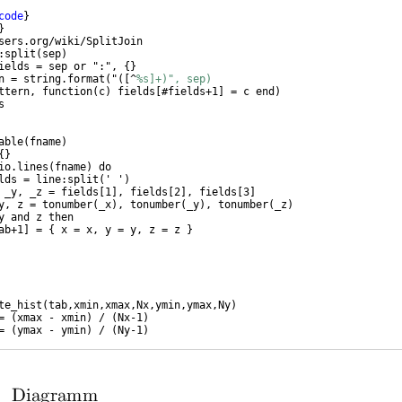
code
}
}
sers.org/wiki/SplitJoin
:split
(
sep
)
ields = sep or ":", 
{
}
n = string.format
(
"
([
^
%s]+)", sep)
ttern, function
(
c
)
 fields
[
#fields+1
]
 = c end
)
s
able
(
fname
)
{
}
io.lines
(
fname
)
 do
lds = line:split
(
' '
)
 _y, _z = fields
[
1
]
, fields
[
2
]
, fields
[
3
]
y, z = tonumber
(
_x
)
, tonumber
(
_y
)
, tonumber
(
_z
)
y and z then
ab+1
]
 = 
{
 x = x, y = y, z = z 
}
te_hist
(
tab,xmin,xmax,Nx,ymin,ymax,Ny
)
= 
(
xmax - xmin
)
 / 
(
Nx-1
)
= 
(
ymax - ymin
)
 / 
(
Ny-1
)
{
\r
"
)