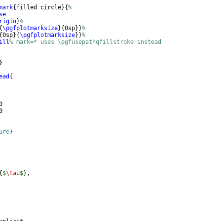
mark
{
filled circle
}
{
%
se
rigin
}
%
{
\pgfplotmarksize
}
{
0sp
}}
%
{
0sp
}
{
\pgfplotmarksize
}}
%
ill
% mark=* uses \pgfusepathqfillstroke instead
}
ead
{
0 
0 
ure
}
{
$
\tau
$
}
,