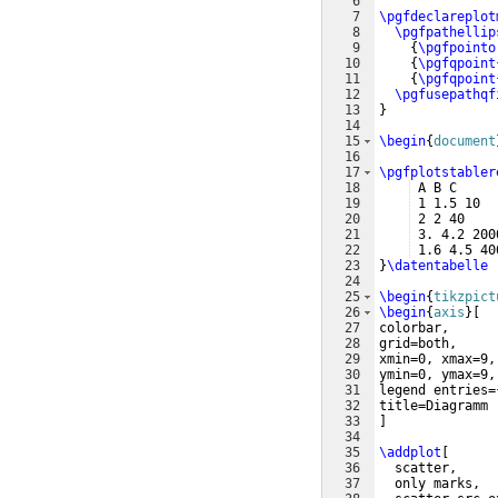
6
7
\pgfdeclareplot
8
\pgfpathellip
9
{
\pgfpointo
10
{
\pgfqpoint
11
{
\pgfqpoint
12
\pgfusepathqf
13
}
14
15
\begin
{
document
16
17
\pgfplotstabler
18
 A B C
19
 1 1.5 10
20
 2 2 40 
21
 3. 4.2 200
22
 1.6 4.5 40
23
}
\datentabelle
24
25
\begin
{
tikzpict
26
\begin
{
axis
}
[
27
colorbar,
28
grid=both,
29
xmin=0, xmax=9,
30
ymin=0, ymax=9,
31
legend entries=
32
title=Diagramm
33
]
34
35
\addplot
[
36
  scatter,
37
  only marks,