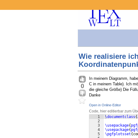
Wie realisiere i
Koordinatenpunk
In meinem Diagramm, habe 
C in meinem Table). Ich m
0
die gleiche Größe) Die Fül
Danke
Open in Online-Editor
Code, hier editierbar zum Üb
1
\documentclass
{
2
3
\usepackage
{
pgf
4
\usepackage
{
pgf
5
\pgfplotsset
{
co