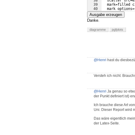
38
  scatter src=e
39
  mark=filled c
40
  mark options=
41
  scatter/@pre 
Ausgabe erzeugen
Danke.
diagramme
pgfplots
@Henri
hast du diesbez
Versteh ich nicht. Brauch
@Henri
Ja genau so etwas
der Punkt definiert ist) e
Ich brauche diese Art vo
Uni. Dieser Report wird mi
Das wäre eigentlich meine
der Latex-Seite.