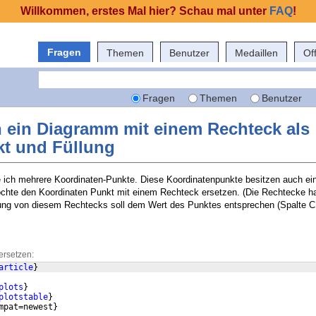
Willkommen, erstes Mal hier? Schau mal unter
FAQ
!
Fragen
Themen
Benutzer
Medaillen
Of
Fragen
Themen
Benutzer
ch ein Diagramm mit einem Rechteck als
t und Füllung
ich mehrere Koordinaten-Punkte. Diese Koordinatenpunkte besitzen auch ein
öchte den Koordinaten Punkt mit einem Rechteck ersetzen. (Die Rechtecke h
lung von diesem Rechtecks soll dem Wert des Punktes entsprechen (Spalte C 
ersetzen:
article
}
plots
}
plotstable
}
mpat=newest
}