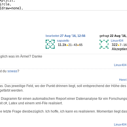
xplicit,
ircle,
{
draw=none
}
,
marker code/.append style=
{
%
bearbeitet
27 Aug '16, 12:56
gefragt
22 Aug '16,
saputello
Linux404
11.1k
322
●
21
●
43
●
65
●
7
●
16
Akzeptier
üglich was im Ärmel? Danke
Linux404
st du
sowas
?
Henri
. Das jeweilige Feld, wo der Punkt drinnen liegt, soll entsprechend der Höhe des
ngefärbt werden.
n Diagramm für einen automatischen Report einer Datenanalyse für ein Forschungsp
t c#, Latex und einem xml-File realisiert.
 letzte Frage diesbezüglich. Ich hoffe, ich kann es realisieren. Momentan liegt da
Linux404