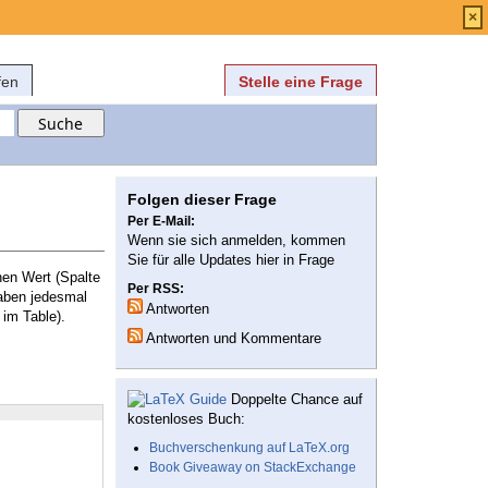
Anmelden
über
FAQ
×
fen
Stelle eine Frage
Folgen dieser Frage
Per E-Mail:
Wenn sie sich anmelden, kommen
Sie für alle Updates hier in Frage
en Wert (Spalte
Per RSS:
aben jedesmal
Antworten
im Table).
Antworten und Kommentare
Doppelte Chance auf
kostenloses Buch:
Buchverschenkung auf LaTeX.org
Book Giveaway on StackExchange