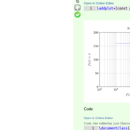
6
Open in Online-Editor
1
\addplot
+
[
const 
Code:
Open in Online-Editor
Code, hier editierbar zum Übers
1
\documentclass
{