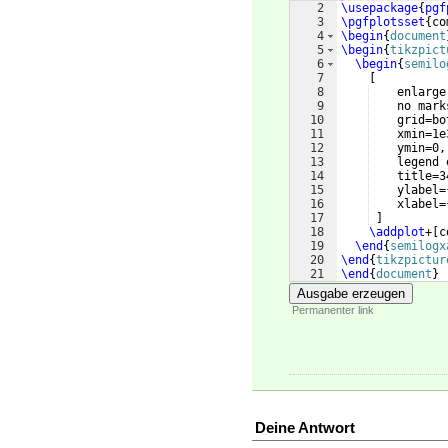
2
\usepackage
{
pgf
3
\pgfplotsset
{
co
4
\begin
{
document
5
\begin
{
tikzpict
6
\begin
{
semilo
7
[
8
    enlarge
9
    no mark
10
    grid=bo
11
    xmin=1e
12
    ymin=0,
13
    legend 
14
    title=3
15
    ylabel=
16
    xlabel=
17
]
18
\addplot
+
[
c
19
\end
{
semilogx
20
\end
{
tikzpictur
21
\end
{
document
}
Ausgabe erzeugen
Permanenter link
Deine Antwort