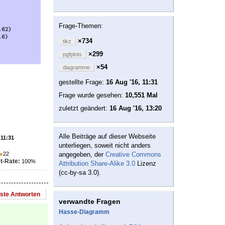
Frage-Themen:
×734
tikz
×299
pgfplots
×54
diagramme
gestellte Frage:
16 Aug '16, 11:31
Frage wurde gesehen:
10,551 Mal
zuletzt geändert:
16 Aug '16, 13:20
Alle Beiträge auf dieser Webseite
 11:31
unterliegen, soweit nicht anders
●
22
angegeben, der
Creative Commons
t-Rate:
100%
Attribution Share-Alike 3.0
Lizenz
(cc-by-sa 3.0).
este Antworten
verwandte Fragen
Hasse-Diagramm