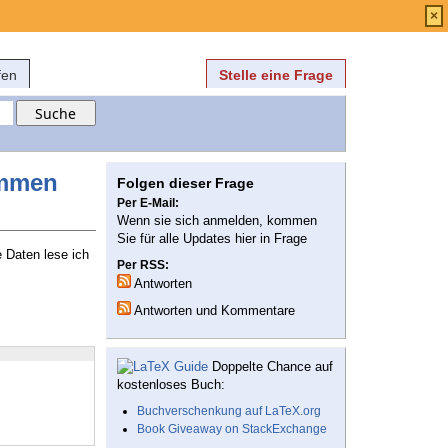
Anmelden
über
FAQ
×
fen
Stelle eine Frage
ommen
Folgen dieser Frage
Per E-Mail:
Wenn sie sich anmelden, kommen
Sie für alle Updates hier in Frage
e Daten lese ich
Per RSS:
Antworten
Antworten und Kommentare
Doppelte Chance auf
kostenloses Buch:
Buchverschenkung auf LaTeX.org
Book Giveaway on StackExchange