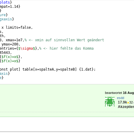
plots
}
mpat=1.14
}
}
ure
}
gxaxis
}
 x limits=false,
s,
th,
3, xmax=1e7,
% <- xmin auf sinnvollen Wert geändert
 ymax=200,
entries=
{
$
\sigma
$
}
,
% <- hier fehlte das Komma
45443,
{
$f(x)=x$
}
,
{
$f(x)=x$
}
onst plot
]
 table
[
x=spalteA,y=spalteB
]
{
1.dat
}
;
axis
}
e
}
beantwortet
16 Aug 
esdd
17.9k
●
32
Akzeptier