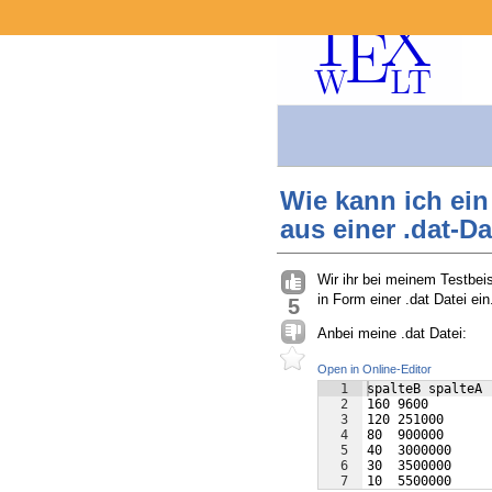
Wie kann ich ei
aus einer .dat-Da
Wir ihr bei meinem Testbeis
in Form einer .dat Datei ein
5
Anbei meine .dat Datei:
Open in Online-Editor
1
spalteB spalteA
2
160 9600
3
120 251000
4
80  900000
5
40  3000000
6
30  3500000
7
10  5500000