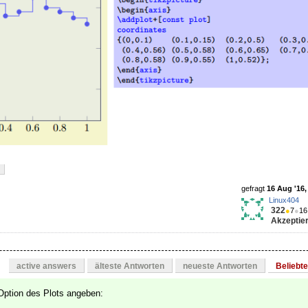
gefragt
16 Aug '16,
Linux404
322
●
7
●
16
Akzeptier
active answers
älteste Antworten
neueste Antworten
Beliebt
Option des Plots angeben: