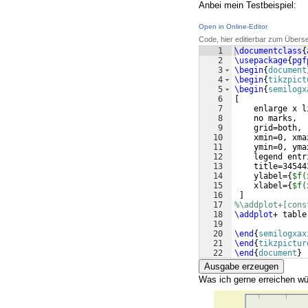
Anbei mein Testbeispiel:
Open in Online-Editor
Code, hier editierbar zum Übers
1
\documentclass
{
2
\usepackage
{
pgf
3
\begin
{
document
4
\begin
{
tikzpict
5
\begin
{
semilogx
6
[
7
    enlarge x l
8
    no marks,
9
    grid=both,
10
    xmin=0, xma
11
    ymin=0, yma
12
    legend entr
13
    title=34544
14
    ylabel=
{
$f(
15
    xlabel=
{
$f(
16
]
17
%\addplot+[cons
18
\addplot
+ table
19
20
\end
{
semilogxax
21
\end
{
tikzpictur
22
\end
{
document
}
Ausgabe erzeugen
Was ich gerne erreichen w