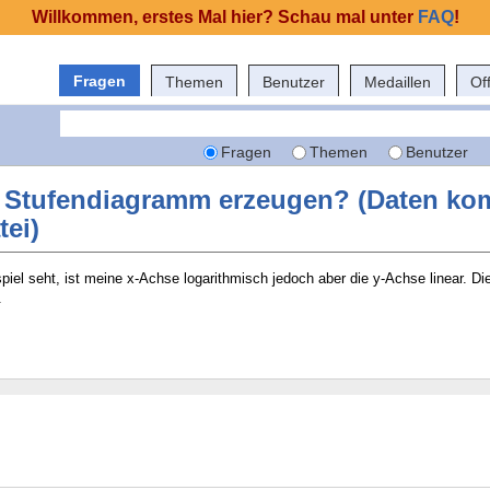
Willkommen, erstes Mal hier? Schau mal unter
FAQ
!
Fragen
Themen
Benutzer
Medaillen
Of
Fragen
Themen
Benutzer
n Stufendiagramm erzeugen? (Daten k
tei)
piel seht, ist meine x-Achse logarithmisch jedoch aber die y-Achse linear. Di
.