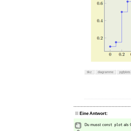
tikz
diagramme
pgfplots
Eine Antwort:
Du musst
als 
const plot