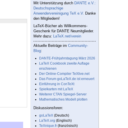
Mit Unterstützung durch
DANTE e.V.:
Deutschsprachige
Anwendervereinigung TeX e.V.
Danke
den Mitgliedern!
LaTeX-Bücher als Willkommens-
Geschenk für DANTE Neumitglieder.
Mehr dazu:
LaTeX.net/verein
Aktuelle Beiträge im
Community-
Blog
:
DANTE-Frühjahrstagung März 2026
LaTeX Cookbook zweite Auflage
erschienen
Der Online-Compiler TeXlive.net
Das Forum goLaTeX.de ist erneuert
Einführung in ConTeXt
Spielkarten mit LaTeX
Weiterer CTAN Spiegel-Server
Mathematisches Modell plotten
Diskussionsforen:
goLaTeX
(Deutsch)
LaTeX.org
(Englisch)
TeXnique.fr
(französisch)