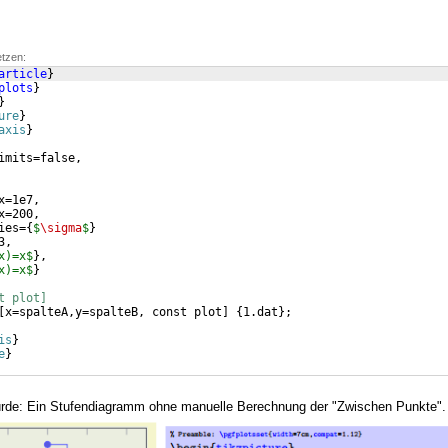
etzen:
article
}
plots
}
}
ure
}
axis
}
imits=false,
x=1e7,
x=200,
ies=
{
$
\sigma
$
}
3,
x)=x$
}
,
x)=x$
}
t plot]
[
x=spalteA,y=spalteB, const plot
]
{
1.dat
}
;
is
}
e
}
ürde: Ein Stufendiagramm ohne manuelle Berechnung der "Zwischen Punkte".