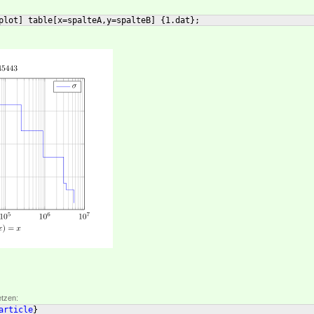
plot
]
 table
[
x=spalteA,y=spalteB
]
{
1.dat
}
;
etzen:
article
}