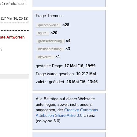
etc. setzt
\Cref
Frage-Themen:
(17 Mai '16, 20:12)
×28
querverweise
×20
figure
este Antworten
×4
großschreibung
×3
h
kleinschreibung
×1
cleverref
gestellte Frage:
17 Mai '16, 19:59
Frage wurde gesehen:
10,217 Mal
zuletzt geändert:
18 Mai '16, 13:46
Alle Beiträge auf dieser Webseite
unterliegen, soweit nicht anders
angegeben, der
Creative Commons
Attribution Share-Alike 3.0
Lizenz
(cc-by-sa 3.0).