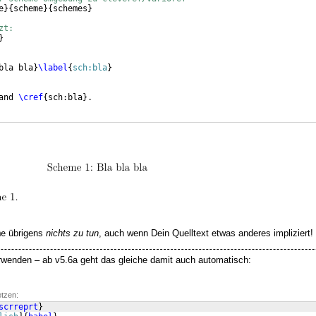
e
}
{
scheme
}
{
schemes
}
zt:
}
bla bla
}
\label
{
sch:bla
}
and 
\cref
{
sch:bla
}
.
übrigens
nichts zu tun
, auch wenn Dein Quelltext etwas anderes impliziert!
me
wenden – ab v5.6a geht das gleiche damit auch automatisch:
etzen:
scrreprt
}