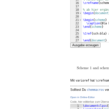
16
\crefname
{
schem
17
18
% ab hier ergän
19
\begin
{
document
20
21
\begin
{
scheme
}
22
\caption
{
Bla 
23
\end
{
scheme
}
24
25
\Cref
{
sch:bla
}
 
26
27
\end
{
document
}
Ausgabe erzeugen
Mit
hat
varioref
\crefna
Solltest Du
ver
chemmacros
Open in Online-Editor
Code, hier editierbar zum Übers
1
\documentclass
{