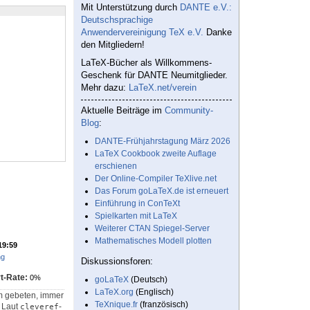
Mit Unterstützung durch
DANTE e.V.:
Deutschsprachige
Anwendervereinigung TeX e.V.
Danke
den Mitgliedern!
LaTeX-Bücher als Willkommens-
Geschenk für DANTE Neumitglieder.
Mehr dazu:
LaTeX.net/verein
Aktuelle Beiträge im
Community-
Blog
:
DANTE-Frühjahrstagung März 2026
LaTeX Cookbook zweite Auflage
erschienen
Der Online-Compiler TeXlive.net
Das Forum goLaTeX.de ist erneuert
Einführung in ConTeXt
Spielkarten mit LaTeX
Weiterer CTAN Spiegel-Server
Mathematisches Modell plotten
19:59
ng
Diskussionsforen:
t-Rate:
0%
goLaTeX
(Deutsch)
LaTeX.org
(Englisch)
 gebeten, immer
TeXnique.fr
(französisch)
: Laut
-
cleveref