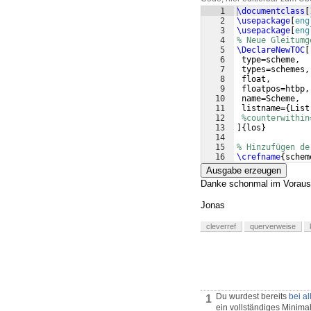
1
\documentclass
[
2
\usepackage
[
eng
3
\usepackage
[
eng
4
% Neue Gleitumg
5
\DeclareNewTOC
[
6
 type=scheme,  
7
 types=schemes,
8
 float,        
9
 floatpos=htbp,
10
 name=Scheme,  
11
 listname=
{
List
12
%counterwithin
13
]
{
los
}
14
15
% Hinzufügen de
16
\crefname
{
schem
Ausgabe erzeugen
Danke schonmal im Voraus
Jonas
cleverref
querverweise
Du wurdest bereits
bei a
1
ein vollständiges Minima