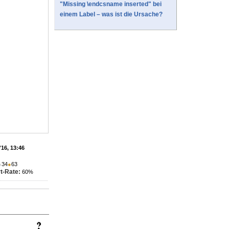
"Missing \endcsname inserted" bei
einem Label – was ist die Ursache?
'16, 13:46
●
34
●
63
t-Rate:
60%