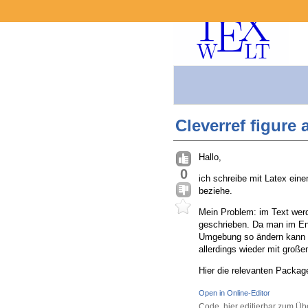
Cleverref figure 
Hallo,
0
ich schreibe mit Latex ein
beziehe.
Mein Problem: im Text wer
geschrieben. Da man im Eng
Umgebung so ändern kann b
allerdings wieder mit groß
Hier die relevanten Packag
Open in Online-Editor
Code, hier editierbar zum Üb