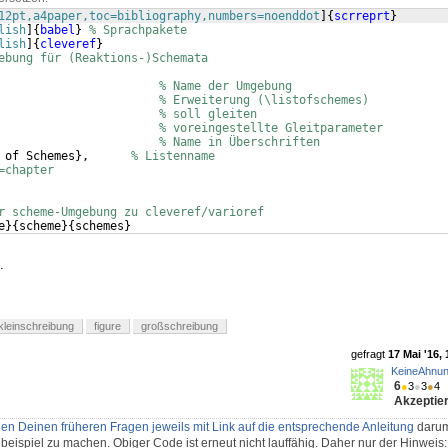
12pt,a4paper,toc=bibliography,numbers=noenddot
]
{
scrreprt
}
lish
]
{
babel
}
% Sprachpakete
lish
]
{
cleveref
}
ebung für (Reaktions-)Schemata
                       
% Name der Umgebung
                       
% Erweiterung (\listofschemes)
                       
% soll gleiten
                       
% voreingestellte Gleitparameter
                       
% Name in Überschriften
 of Schemes
}
,      
% Listenname
=chapter
r scheme-Umgebung zu cleveref/varioref
e
}
{
scheme
}
{
schemes
}
.
kleinschreibung
figure
großschreibung
gefragt
17 Mai '16, 
KeineAhnu
6
●
3
●
3
●
4
Akzeptier
llen Deinen früheren Fragen jeweils mit Link auf die entsprechende Anleitung
darum
lbeispiel zu machen. Obiger Code ist erneut nicht lauffähig. Daher nur der Hinweis