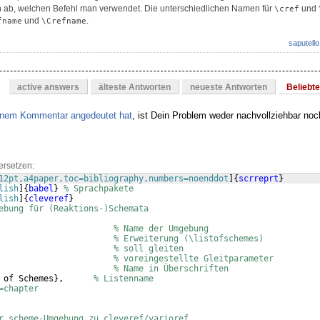
n ab, welchen Befehl man verwendet. Die unterschiedlichen Namen für
und
\cref
und
.
fname
\Crefname
saputello
active answers
älteste Antworten
neueste Antworten
Beliebt
einem Kommentar angedeutet hat
, ist Dein Problem weder nachvollziehbar noc
ersetzen:
12pt,a4paper,toc=bibliography,numbers=noenddot
]
{
scrreprt
}
lish
]
{
babel
}
% Sprachpakete
lish
]
{
cleveref
}
ebung für (Reaktions-)Schemata
                       
% Name der Umgebung
                       
% Erweiterung (\listofschemes)
                       
% soll gleiten
                       
% voreingestellte Gleitparameter
                       
% Name in Überschriften
 of Schemes
}
,      
% Listenname
=chapter
r scheme-Umgebung zu cleveref/varioref