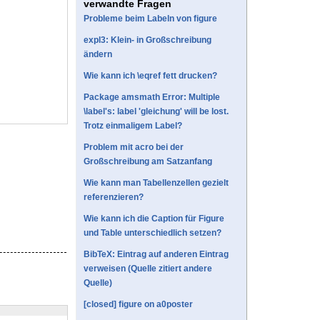
verwandte Fragen
Probleme beim Labeln von figure
expl3: Klein- in Großschreibung
ändern
Wie kann ich \eqref fett drucken?
Package amsmath Error: Multiple
\label's: label 'gleichung' will be lost.
Trotz einmaligem Label?
Problem mit acro bei der
Großschreibung am Satzanfang
Wie kann man Tabellenzellen gezielt
referenzieren?
Wie kann ich die Caption für Figure
und Table unterschiedlich setzen?
BibTeX: Eintrag auf anderen Eintrag
verweisen (Quelle zitiert andere
Quelle)
[closed] figure on a0poster