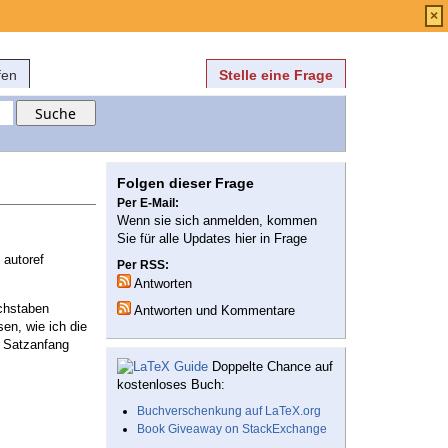
Anmelden
über
FAQ
×
fen
Stelle eine Frage
Folgen dieser Frage
Per E-Mail:
Wenn sie sich anmelden, kommen
Sie für alle Updates hier in Frage
 autoref
Per RSS:
Antworten
chstaben
Antworten und Kommentare
en, wie ich die
 Satzanfang
Doppelte Chance auf
kostenloses Buch:
Buchverschenkung auf LaTeX.org
Book Giveaway on StackExchange