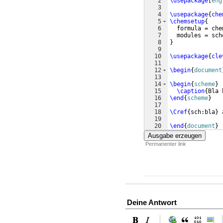
2
\usepackage
[
eng
3
4
\usepackage
{
che
5
\chemsetup
{
6
  formula = che
7
  modules = sch
8
}
9
10
\usepackage
{
cle
11
12
\begin
{
document
13
14
\begin
{
scheme
}
15
\caption
{
Bla 
16
\end
{
scheme
}
17
18
\Cref
{
sch:bla
}
 
19
20
\end
{
document
}
Ausgabe erzeugen
Permanenter link
Deine Antwort