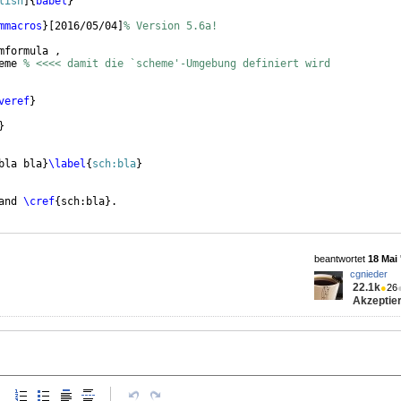
lish
]
{
babel
}
mmacros
}
[
2016/05/04
]
% Version 5.6a!
mformula ,
eme 
% <<<< damit die `scheme'-Umgebung definiert wird
veref
}
}
bla bla
}
\label
{
sch:bla
}
and 
\cref
{
sch:bla
}
.
beantwortet
18 Mai 
cgnieder
22.1k
●
26
Akzeptier