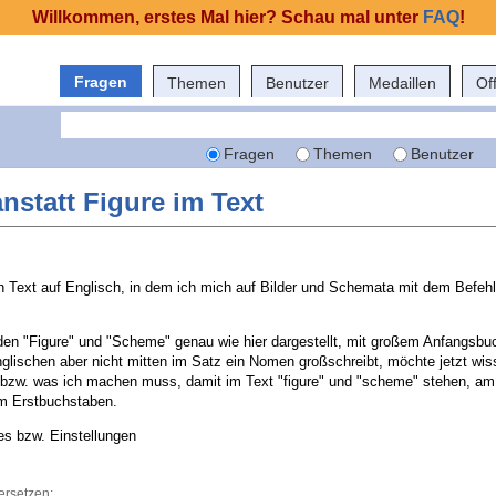
Willkommen, erstes Mal hier? Schau mal unter
FAQ
!
Fragen
Themen
Benutzer
Medaillen
Of
Fragen
Themen
Benutzer
anstatt Figure im Text
en Text auf Englisch, in dem ich mich auf Bilder und Schemata mit dem Befehl
den "Figure" und "Scheme" genau wie hier dargestellt, mit großem Anfangsbu
lischen aber nicht mitten im Satz ein Nomen großschreibt, möchte jetzt wiss
zw. was ich machen muss, damit im Text "figure" und "scheme" stehen, am
em Erstbuchstaben.
es bzw. Einstellungen
ersetzen: