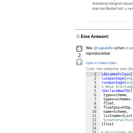
Anleitung hängt es davo
man bei Bedarf mit
\cre
Eine Antwort:
Wie
@saputello
schon
in 
reproduzierbar:
2
Open in Online-Editor
Code, hier editierbar zum Üb
1
\documentclass
[
2
\usepackage
[
eng
3
\usepackage
[
eng
4
% Neue Gleitumg
5
\DeclareNewTOC
[
6
 type=scheme,  
7
 types=schemes,
8
 float,        
9
 floatpos=htbp,
10
 name=Scheme,  
11
 listname=
{
List
12
%counterwithin
13
]
{
los
}
14
15
% Hinzufügen de