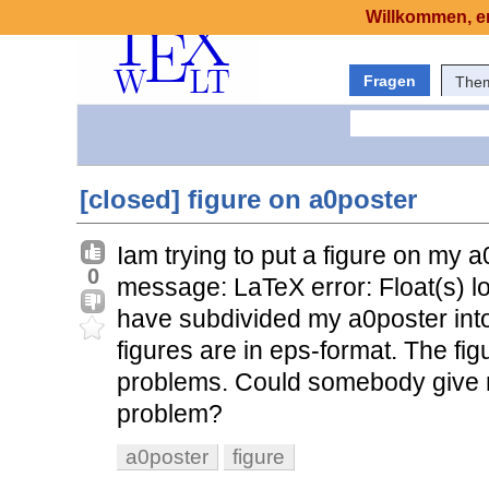
Willkommen, er
Fragen
The
[closed] figure on a0poster
Iam trying to put a figure on my a0
0
message: LaTeX error: Float(s) lo
have subdivided my a0poster int
figures are in eps-format. The fig
problems. Could somebody give 
problem?
a0poster
figure