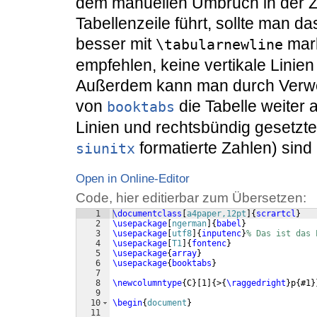
dem manuellen Umbruch in der Z
Tabellenzeile führt, sollte man d
besser mit
mark
\tabularnewline
empfehlen, keine vertikale Linie
Außerdem kann man durch Verwen
von
die Tabelle weiter 
booktabs
Linien und rechtsbündig gesetzte
formatierte Zahlen) sind 
siunitx
Open in Online-Editor
Code, hier editierbar zum Übersetzen:
1
\documentclass
[
a4paper,12pt
]
{
scrartcl
}
2
\usepackage
[
ngerman
]
{
babel
}
3
\usepackage
[
utf8
]
{
inputenc
}
% Das ist das 
4
\usepackage
[
T1
]
{
fontenc
}
5
\usepackage
{
array
}
6
\usepackage
{
booktabs
}
7
8
\newcolumntype
{
C
}
[
1
]
{
>
{
\raggedright
}
p
{
#1
}
9
10
\begin
{
document
}
11