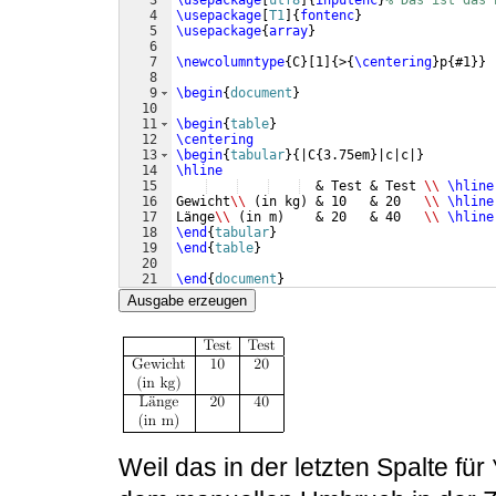
3
\usepackage
[
utf8
]
{
inputenc
}
% Das ist das 
4
\usepackage
[
T1
]
{
fontenc
}
5
\usepackage
{
array
}
6
7
\newcolumntype
{
C
}
[
1
]
{
>
{
\centering
}
p
{
#1
}}
8
9
\begin
{
document
}
10
11
\begin
{
table
}
12
\centering
13
\begin
{
tabular
}
{
|C
{
3.75em
}
|c|c|
}
14
\hline
15
  & Test & Test 
\\
\hline
16
Gewicht
\\
(
in kg
)
 & 10   & 20   
\\
\hline
17
Länge
\\
(
in m
)
    & 20   & 40   
\\
\hline
18
\end
{
tabular
}
19
\end
{
table
}
20
21
\end
{
document
}
Ausgabe erzeugen
Weil das in der letzten Spalte für