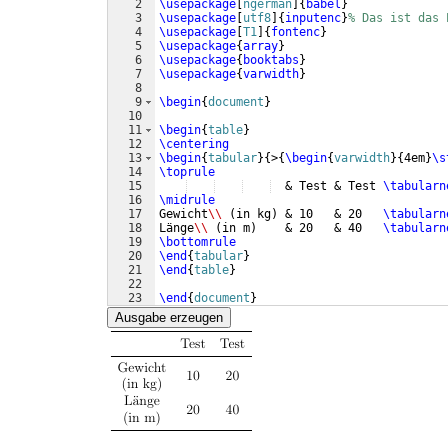
2
\usepackage
[
ngerman
]
{
babel
}
3
\usepackage
[
utf8
]
{
inputenc
}
% Das ist das 
4
\usepackage
[
T1
]
{
fontenc
}
5
\usepackage
{
array
}
6
\usepackage
{
booktabs
}
7
\usepackage
{
varwidth
}
8
9
\begin
{
document
}
10
11
\begin
{
table
}
12
\centering
13
\begin
{
tabular
}
{
>
{
\begin
{
varwidth
}
{
4em
}
\s
14
\toprule
15
  & Test & Test 
\tabularn
16
\midrule
17
Gewicht
\\
(
in kg
)
 & 10   & 20   
\tabularn
18
Länge
\\
(
in m
)
    & 20   & 40   
\tabularn
19
\bottomrule
20
\end
{
tabular
}
21
\end
{
table
}
22
23
\end
{
document
}
Ausgabe erzeugen