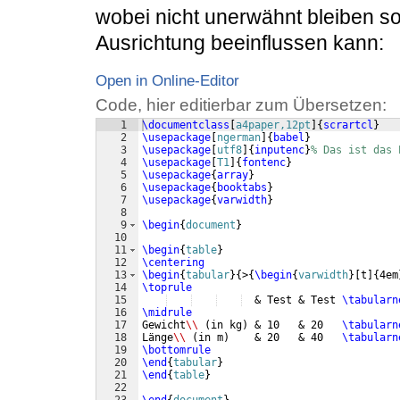
wobei nicht unerwähnt bleiben sol
Ausrichtung beeinflussen kann:
Open in Online-Editor
Code, hier editierbar zum Übersetzen:
1
\documentclass
[
a4paper,12pt
]
{
scrartcl
}
2
\usepackage
[
ngerman
]
{
babel
}
3
\usepackage
[
utf8
]
{
inputenc
}
% Das ist das 
4
\usepackage
[
T1
]
{
fontenc
}
5
\usepackage
{
array
}
6
\usepackage
{
booktabs
}
7
\usepackage
{
varwidth
}
8
9
\begin
{
document
}
10
11
\begin
{
table
}
12
\centering
13
\begin
{
tabular
}
{
>
{
\begin
{
varwidth
}
[
t
]
{
4em
14
\toprule
15
  & Test & Test 
\tabularn
16
\midrule
17
Gewicht
\\
(
in kg
)
 & 10   & 20   
\tabularn
18
Länge
\\
(
in m
)
    & 20   & 40   
\tabularn
19
\bottomrule
20
\end
{
tabular
}
21
\end
{
table
}
22