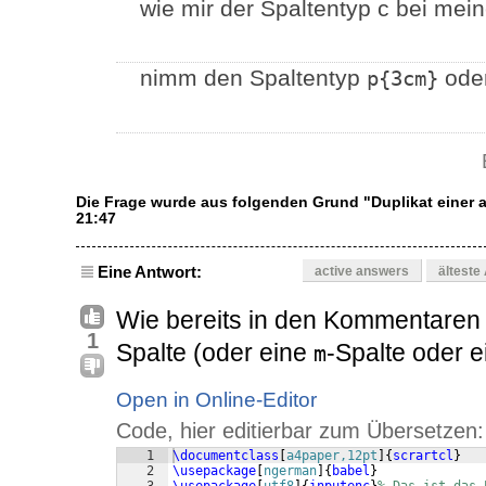
wie mir der Spaltentyp c bei mei
nimm den Spaltentyp
oder
p{3cm}
Die Frage wurde aus folgenden Grund "Duplikat einer
21:47
Eine Antwort:
active answers
älteste
Wie bereits in den Kommentaren 
1
Spalte (oder eine
-Spalte oder 
m
Open in Online-Editor
Code, hier editierbar zum Übersetzen:
1
\documentclass
[
a4paper,12pt
]
{
scrartcl
}
2
\usepackage
[
ngerman
]
{
babel
}