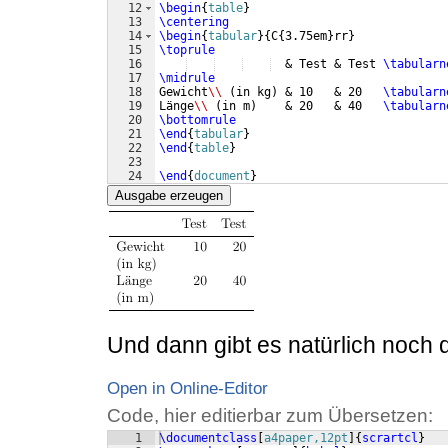
12
\begin
{
table
}
13
\centering
14
\begin
{
tabular
}
{
C
{
3.75em
}
rr
}
15
\toprule
16
  & Test & Test 
\tabularn
17
\midrule
18
Gewicht
\\
(
in kg
)
 & 10   & 20   
\tabularn
19
Länge
\\
(
in m
)
    & 20   & 40   
\tabularn
20
\bottomrule
21
\end
{
tabular
}
22
\end
{
table
}
23
24
\end
{
document
}
Ausgabe erzeugen
Und dann gibt es natürlich noch
Open in Online-Editor
Code, hier editierbar zum Übersetzen:
1
\documentclass
[
a4paper,12pt
]
{
scrartcl
}