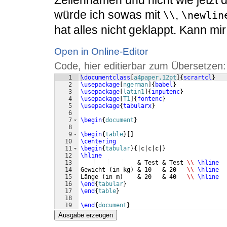
würde ich sowas mit
,
\\
\newlin
hat alles nicht geklappt. Kann mi
Open in Online-Editor
Code, hier editierbar zum Übersetzen:
1
\documentclass
[
a4paper,12pt
]
{
scrartcl
}
2
\usepackage
[
ngerman
]
{
babel
}
3
\usepackage
[
latin1
]
{
inputenc
}
4
\usepackage
[
T1
]
{
fontenc
}
5
\usepackage
{
tabularx
}
6
7
\begin
{
document
}
8
9
\begin
{
table
}
[
]
10
\centering
11
\begin
{
tabular
}
{
|c|c|c|
}
12
\hline
13
    & Test & Test 
\\
\hline
14
Gewicht 
(
in kg
)
 & 10   & 20   
\\
\hline
15
Länge 
(
in m
)
    & 20   & 40   
\\
\hline
16
\end
{
tabular
}
17
\end
{
table
}
18
19
\end
{
document
}
Ausgabe erzeugen