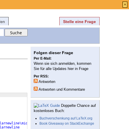
Anmelden
über
FAQ
×
fen
Stelle eine Frage
Folgen dieser Frage
Per E-Mail:
Wenn sie sich anmelden, kommen
Sie für alle Updates hier in Frage
Per RSS:
Antworten
Antworten und Kommentare
Doppelte Chance auf
kostenloses Buch:
Buchverschenkung auf LaTeX.org
larnewline\midrule
Book Giveaway on StackExchange
larnewline