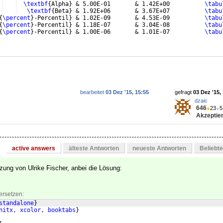
\textbf
{
Alpha
}
 & 5.00E-01       & 1.42E+00          
\tabu
\textbf
{
Beta
}
 & 1.92E+06       & 3.67E+07          
\tabu
{
\percent
}
-Percentil
}
 & 1.02E-09       & 4.53E-09          
\tabu
{
\percent
}
-Percentil
}
 & 1.18E-07       & 3.04E-08          
\tabu
{
\percent
}
-Percentil
}
 & 1.00E-06       & 1.01E-07          
\tabu
bearbeitet
03 Dez '15, 15:55
gefragt
03 Dez '15,
dzaic
646
●
23
●
5
Akzeptier
active answers
älteste Antworten
neueste Antworten
Beliebt
zung von Ulrike Fischer, anbei die Lösung:
ersetzen:
standalone
}
nitx, xcolor, booktabs
}