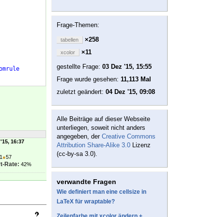
Frage-Themen:
×258
tabellen
×11
xcolor
gestellte Frage:
03 Dez '15, 15:55
omrule
Frage wurde gesehen:
11,113 Mal
zuletzt geändert:
04 Dez '15, 09:08
Alle Beiträge auf dieser Webseite
unterliegen, soweit nicht anders
angegeben, der
Creative Commons
'15, 16:37
Attribution Share-Alike 3.0
Lizenz
(cc-by-sa 3.0).
1
●
57
t-Rate:
42%
verwandte Fragen
Wie definiert man eine cellsize in
LaTeX für wraptable?
Zeilenfarbe mit xcolor ändern +