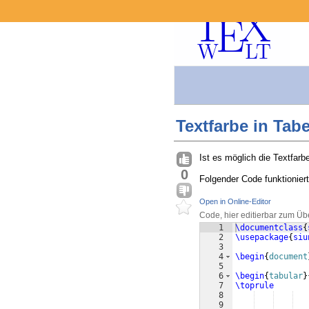
Textfarbe in Tabe
Ist es möglich die Textfarb
0
Folgender Code funktioniert 
Open in Online-Editor
Code, hier editierbar zum Üb
1
\documentclass
{
2
\usepackage
{
siu
3
4
\begin
{
document
5
6
\begin
{
tabular
}
7
\toprule
8
9