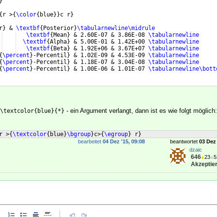
}
{
r >
{
\color
{
blue
}}
c r
}
r
}
 & 
\textbf
{
Posterior
}
\tabularnewline\midrule
\textbf
{
Mean
}
 & 2.60E-07 & 3.86E-08 
\tabularnewline
\textbf
{
Alpha
}
 & 5.00E-01 & 1.42E+00 
\tabularnewline
\textbf
{
Beta
}
 & 1.92E+06 & 3.67E+07 
\tabularnewline
{
\percent
}
-Percentil
}
 & 1.02E-09 & 4.53E-09 
\tabularnewline
{
\percent
}
-Percentil
}
 & 1.18E-07 & 3.04E-08 
\tabularnewline
{
\percent
}
-Percentil
}
 & 1.00E-06 & 1.01E-07 
\tabularnewline\bott
- ein Argument verlangt, dann ist es wie folgt möglich:
\textcolor{blue}{*}
r >
{
\textcolor
{
blue
}
\bgroup
}
c>
{
\egroup
}
 r
}
bearbeitet
04 Dez '15, 09:08
beantwortet
03 Dez 
dzaic
646
●
23
●
5
Akzeptier