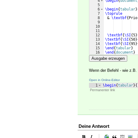
4
\begin
{
document
5
6
\begin
{
tabular
}
7
\toprule
8
 & 
\textbf
{
Prio
9
10
11
12
\textbf
{
\SI
{
5
}
13
\textbf
{
\SI
{
50
}
14
\textbf
{
\SI
{
95
}
15
\end
{
tabular
}
16
\end
{
document
}
Ausgabe erzeugen
Wenn der Befehl - wie z.B.
Open in Online-Editor
1
\begin
{
tabular
}
{
Permanenter link
Deine Antwort