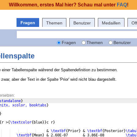
Willkommen, erstes Mal hier? Schau mal unter
FAQ
!
Fragen
Themen
Benutzer
Medaillen
Of
Fragen
Themen
Benutzer
llenspalte
e einer Tabellenspalte während der Spaltendefinition zu bestimmen.
zwar, aber der Text in der Spalte 'Prior' wird nicht blau dargestellt.
ersetzen:
standalone
}
nitx, xcolor, booktabs
}
}
{
r >
{
\textcolor
{
blue
}}
c r
}
 & 
\textbf
{
Prior
}
 & 
\textbf
{
Posterior
}
\tabu
\textbf
{
Mean
}
 & 2.60E-07       & 3.86E-08          
\tabu