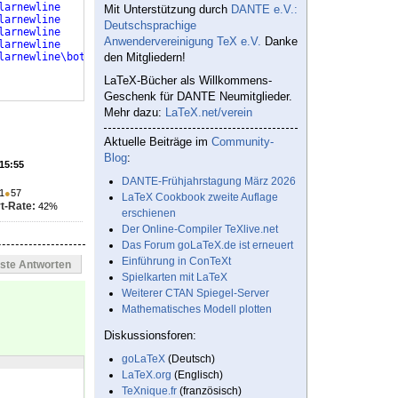
larnewline
Mit Unterstützung durch
DANTE e.V.:
larnewline
Deutschsprachige
larnewline
Anwendervereinigung TeX e.V.
Danke
larnewline
larnewline\bottomrule
den Mitgliedern!
LaTeX-Bücher als Willkommens-
Geschenk für DANTE Neumitglieder.
Mehr dazu:
LaTeX.net/verein
Aktuelle Beiträge im
Community-
Blog
:
 15:55
DANTE-Frühjahrstagung März 2026
1
●
57
LaTeX Cookbook zweite Auflage
t-Rate:
42%
erschienen
Der Online-Compiler TeXlive.net
Das Forum goLaTeX.de ist erneuert
Einführung in ConTeXt
este Antworten
Spielkarten mit LaTeX
Weiterer CTAN Spiegel-Server
Mathematisches Modell plotten
Diskussionsforen:
goLaTeX
(Deutsch)
LaTeX.org
(Englisch)
TeXnique.fr
(französisch)