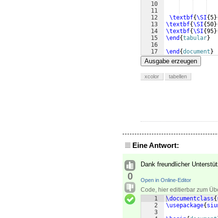
10
11
12
\textbf
{
\SI
{
5
}
13
\textbf
{
\SI
{
50
}
14
\textbf
{
\SI
{
95
}
15
\end
{
tabular
}
16
17
\end
{
document
}
Ausgabe erzeugen
xcolor
tabellen
Eine Antwort:
Dank freundlicher Unterstüt
0
Open in Online-Editor
Code, hier editierbar zum Üb
1
\documentclass
{
2
\usepackage
{
siu
3