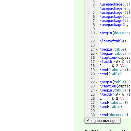
2
3
\usepackage
[
utf
4
\usepackage
[
eng
5
\usepackage
[
T1
]
6
\usepackage
{
cap
7
\usepackage
{
lta
8
\usepackage
{
hyp
9
10
\begin
{
document
11
12
\listoftables
13
14
\begin
{
table
}
15
\begin
{
tabularx
16
\caption
{
captio
17
\textbf
{
A
}
 & 
\t
18
1     & 2 
\\
19
\end
{
tabularx
}
%
20
\end
{
table
}
21
22
\begin
{
table
}
23
\caption
{
captio
24
\begin
{
tabular
}
25
\textbf
{
A
}
 & 
\t
26
1     & 2 
\\
27
\end
{
tabular
}
%
28
\end
{
table
}
29
30
\end
{
document
}
Ausgabe erzeugen