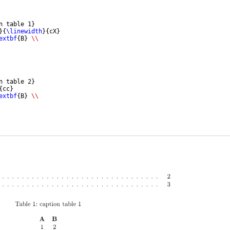
n table 1
}
}
{
\linewidth
}
{
cX
}
extbf
{
B
}
\\
n table 2
}
{
cc
}
extbf
{
B
}
\\