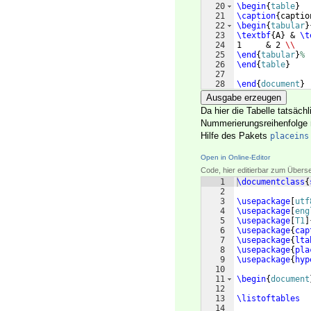
20
\begin
{
table
}
21
\caption
{
captio
22
\begin
{
tabular
}
23
\textbf
{
A
}
 & 
\t
24
1     & 2 
\\
25
\end
{
tabular
}
%
26
\end
{
table
}
27
28
\end
{
document
}
Ausgabe erzeugen
Da hier die Tabelle tatsächl
Nummerierungsreihenfolge n
Hilfe des Pakets
placeins
Open in Online-Editor
Code, hier editierbar zum Übers
1
\documentclass
{
2
3
\usepackage
[
utf
4
\usepackage
[
eng
5
\usepackage
[
T1
]
6
\usepackage
{
cap
7
\usepackage
{
lta
8
\usepackage
{
pla
9
\usepackage
{
hyp
10
11
\begin
{
document
12
13
\listoftables
14