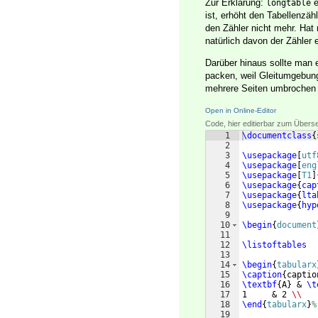
Zur Erklärung:
e
longtable
ist, erhöht den Tabellenzäh
den Zähler nicht mehr. Hat
natürlich davon der Zähler
Darüber hinaus sollte man 
packen, weil Gleitumgebun
mehrere Seiten umbrochen
Open in Online-Editor
Code, hier editierbar zum Übers
1
\documentclass
{
2
3
\usepackage
[
utf
4
\usepackage
[
eng
5
\usepackage
[
T1
]
6
\usepackage
{
cap
7
\usepackage
{
lta
8
\usepackage
{
hyp
9
10
\begin
{
document
11
12
\listoftables
13
14
\begin
{
tabularx
15
\caption
{
captio
16
\textbf
{
A
}
 & 
\t
17
1     & 2 
\\
18
\end
{
tabularx
}
%
19