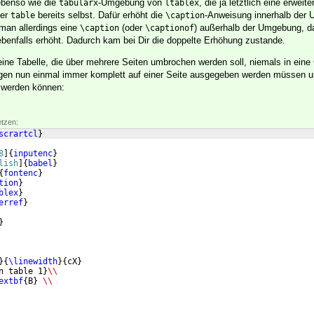
benso wie die
-Umgebung von
, die ja letztlich eine erweit
tabularx
ltablex
ler
bereits selbst. Dafür erhöht die
-Anweisung innerhalb der
table
\caption
 man allerdings eine
(oder
) außerhalb der Umgebung, d
\caption
\captionof
 ebenfalls erhöht. Dadurch kam bei Dir die doppelte Erhöhung zustande.
eine Tabelle, die über mehrere Seiten umbrochen werden soll, niemals in ein
gen nun einmal immer komplett auf einer Seite ausgegeben werden müssen un
 werden können:
etzen:
scrartcl
}
8
]
{
inputenc
}
lish
]
{
babel
}
{
fontenc
}
tion
}
blex
}
erref
}
}
}
{
\linewidth
}
{
cX
}
n table 1
}
\\
extbf
{
B
}
\\