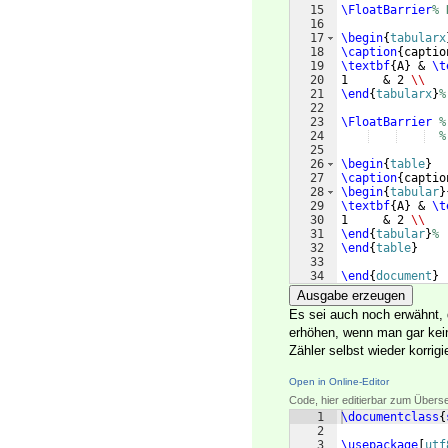
15
\FloatBarrier
% 
16
17
\begin
{
tabularx
18
\caption
{
captio
19
\textbf
{
A
}
 & 
\t
20
1     & 2 
\\
21
\end
{
tabularx
}
%
22
23
\FloatBarrier
%
24
%
25
26
\begin
{
table
}
27
\caption
{
captio
28
\begin
{
tabular
}
29
\textbf
{
A
}
 & 
\t
30
1     & 2 
\\
31
\end
{
tabular
}
%
32
\end
{
table
}
33
34
\end
{
document
}
Ausgabe erzeugen
Es sei auch noch erwähnt,
erhöhen, wenn man gar ke
Zähler selbst wieder korrigi
Open in Online-Editor
Code, hier editierbar zum Übers
1
\documentclass
{
2
3
\usepackage
[
utf