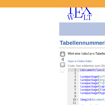
Tabellennummerie
Wird eine
-Tabell
tabularx
4
Open in Online-Editor
Code, hier editierbar zum Üb
1
\documentclass
{
2
3
\usepackage
[
utf
4
\usepackage
[
eng
5
\usepackage
[
T1
]
6
\usepackage
{
cap
7
\usepackage
{
lta
8
\usepackage
{
hyp
9
10
\begin
{
document
11