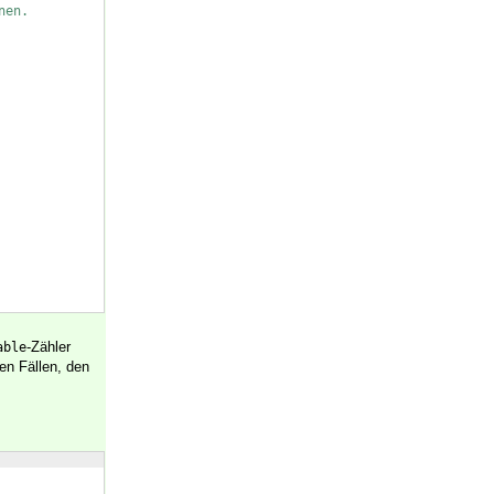
nen.
-Zähler
able
en Fällen, den