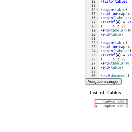
12
\listoftables
13
14
\begin
{
table
}
15
\caption
{
captio
16
\begin
{
tabularx
17
\textbf
{
A
}
 & 
\t
18
1     & 2 
\\
19
\end
{
tabularx
}
%
20
\end
{
table
}
21
22
\begin
{
table
}
23
\caption
{
captio
24
\begin
{
tabular
}
25
\textbf
{
A
}
 & 
\t
26
1     & 2 
\\
27
\end
{
tabular
}
%
28
\end
{
table
}
29
30
\end
{
document
}
Ausgabe erzeugen