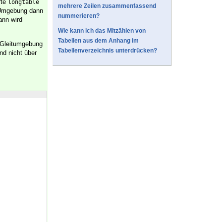
erte
longtable
mehrere Zeilen zusammenfassend
 Umgebung dann
nummerieren?
ann wird
Wie kann ich das Mitzählen von
Tabellen aus dem Anhang im
e Gleitumgebung
Tabellenverzeichnis unterdrücken?
d nicht über