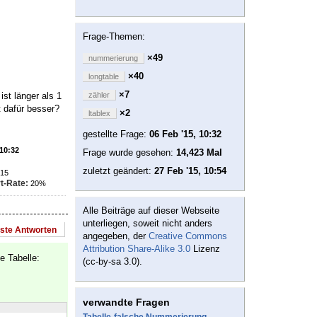
Frage-Themen:
×49
nummerierung
×40
longtable
×7
ist länger als 1
zähler
t dafür besser?
×2
ltablex
gestellte Frage:
06 Feb '15, 10:32
 10:32
Frage wurde gesehen:
14,423 Mal
zuletzt geändert:
27 Feb '15, 10:54
15
t-Rate:
20%
Alle Beiträge auf dieser Webseite
unterliegen, soweit nicht anders
este Antworten
angegeben, der
Creative Commons
Attribution Share-Alike 3.0
Lizenz
ie Tabelle:
(cc-by-sa 3.0).
verwandte Fragen