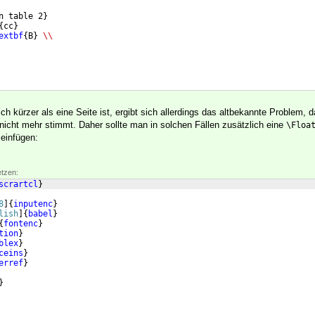
n table 2
}
{
cc
}
extbf
{
B
}
\\
ich kürzer als eine Seite ist, ergibt sich allerdings das altbekannte Problem, 
icht mehr stimmt. Daher sollte man in solchen Fällen zusätzlich eine
\Floa
einfügen:
etzen:
scrartcl
}
8
]
{
inputenc
}
lish
]
{
babel
}
{
fontenc
}
tion
}
blex
}
ceins
}
erref
}
}