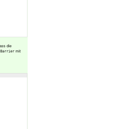
dass die
mit
tBarrier