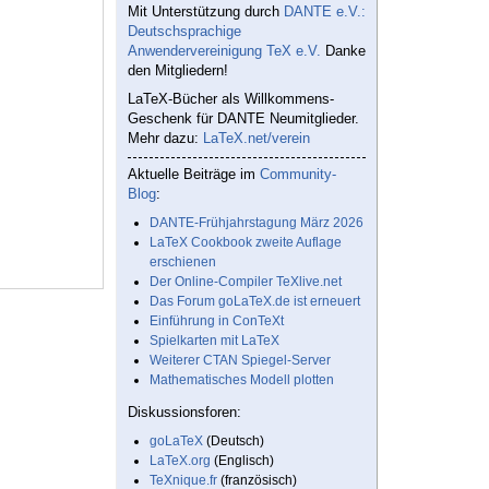
Mit Unterstützung durch
DANTE e.V.:
Deutschsprachige
Anwendervereinigung TeX e.V.
Danke
den Mitgliedern!
LaTeX-Bücher als Willkommens-
Geschenk für DANTE Neumitglieder.
Mehr dazu:
LaTeX.net/verein
Aktuelle Beiträge im
Community-
Blog
:
DANTE-Frühjahrstagung März 2026
LaTeX Cookbook zweite Auflage
erschienen
Der Online-Compiler TeXlive.net
Das Forum goLaTeX.de ist erneuert
Einführung in ConTeXt
Spielkarten mit LaTeX
Weiterer CTAN Spiegel-Server
Mathematisches Modell plotten
Diskussionsforen:
goLaTeX
(Deutsch)
LaTeX.org
(Englisch)
TeXnique.fr
(französisch)