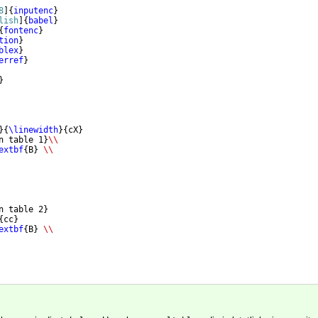
8
]
{
inputenc
}
lish
]
{
babel
}
{
fontenc
}
tion
}
blex
}
erref
}
}
}
{
\linewidth
}
{
cX
}
n table 1
}
\\
extbf
{
B
}
\\
n table 2
}
{
cc
}
extbf
{
B
}
\\