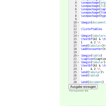
4
\usepackage
[
eng
5
\usepackage
[
T1
]
6
\usepackage
{
cap
7
\usepackage
{
lta
8
\usepackage
{
hyp
9
10
\begin
{
document
11
12
\listoftables
13
14
\begin
{
tabularx
15
\textbf
{
A
}
 & 
\t
16
1     & 2 
\\
17
\end
{
tabularx
}
%
18
\addtocounter
{
t
19
20
\begin
{
table
}
21
\caption
{
captio
22
\begin
{
tabular
}
23
\textbf
{
A
}
 & 
\t
24
1     & 2 
\\
25
\end
{
tabular
}
%
26
\end
{
table
}
27
28
\end
{
document
}
Ausgabe erzeugen
Permanenter link