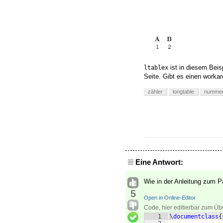
ist in diesem Beis
ltablex
Seite. Gibt es einen worka
zähler
longtable
nummer
Eine Antwort:
Wie in der Anleitung zum Pa
5
Open in Online-Editor
Code, hier editierbar zum Üb
1
\documentclass
{