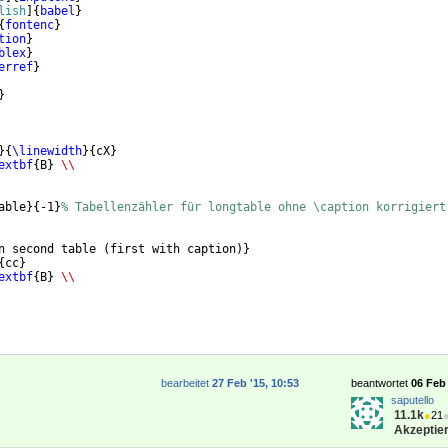
lish
]
{
babel
}
{
fontenc
}
tion
}
blex
}
erref
}
}
}
{
\linewidth
}
{
cX
}
extbf
{
B
}
\\
able
}
{
-1
}
% Tabellenzähler für longtable ohne \caption korrigiert
n second table 
(
first with caption
)}
{
cc
}
extbf
{
B
}
\\
bearbeitet
27 Feb '15, 10:53
beantwortet
06 Feb 
saputello
11.1k
●
21
Akzeptier