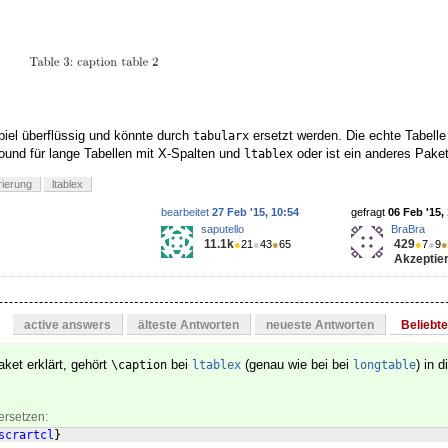
piel überflüssig und könnte durch
ersetzt werden. Die echte Tabelle 
tabularx
round für lange Tabellen mit X-Spalten und
oder ist ein anderes Pake
ltablex
ierung
ltablex
bearbeitet
27 Feb '15, 10:54
gefragt
06 Feb '15,
saputello
BraBra
11.1k
429
●
21
●
43
●
65
●
7
●
9
●
Akzeptier
active answers
älteste Antworten
neueste Antworten
Beliebt
ket erklärt, gehört
bei
(genau wie bei bei
) in d
\caption
ltablex
longtable
ersetzen:
scrartcl
}