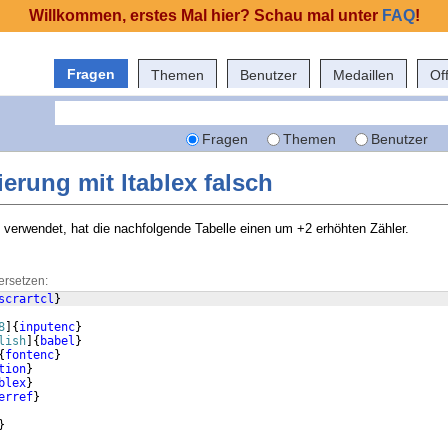
Willkommen, erstes Mal hier? Schau mal unter
FAQ
!
Fragen
Themen
Benutzer
Medaillen
Of
Fragen
Themen
Benutzer
rung mit ltablex falsch
e verwendet, hat die nachfolgende Tabelle einen um +2 erhöhten Zähler.
ersetzen:
scrartcl
}
8
]
{
inputenc
}
lish
]
{
babel
}
{
fontenc
}
tion
}
blex
}
erref
}
}