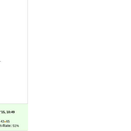
.
'15, 10:49
●
43
●
65
t-Rate:
51%