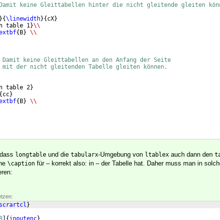
Damit keine Gleittabellen hinter die nicht gleitende gleiten kön
}
{
\linewidth
}
{
cX
}
n table 1
}
\\
extbf
{
B
}
\\
 Damit keine Gleittabellen an den Anfang der Seite
 mit der nicht gleitenden Tabelle gleiten können.
n table 2
}
{
cc
}
extbf
{
B
}
\\
 dass
und die
-Umgebung von
auch dann den
longtable
tabularx
ltablex
t
ine
für – korrekt also: in – der Tabelle hat. Daher muss man in solch
\caption
eren:
etzen:
scrartcl
}
8
]
{
inputenc
}