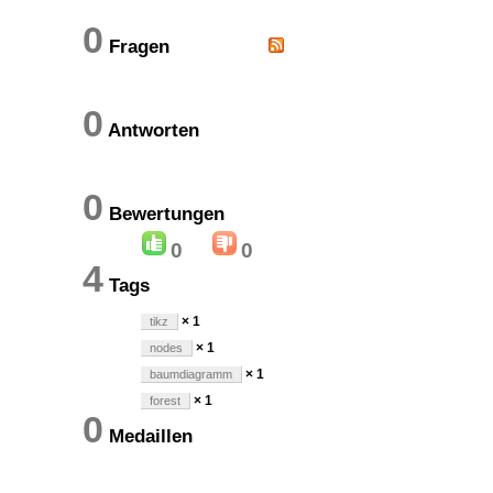
0
Fragen
0
Antworten
0
Bewertungen
0
0
4
Tags
× 1
tikz
× 1
nodes
× 1
baumdiagramm
× 1
forest
0
Medaillen