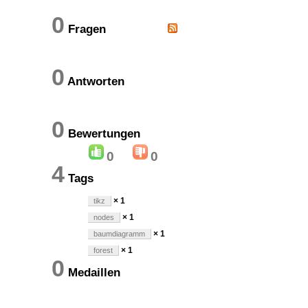
0
Fragen
0
Antworten
0
Bewertungen
0
0
4
Tags
× 1
tikz
× 1
nodes
× 1
baumdiagramm
× 1
forest
0
Medaillen