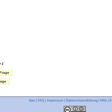
× 2
Frage
rage
über
|
FAQ
|
Impressum
|
Datenschutzerklärung
|
Hilfe
|
K