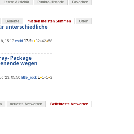
Letzte Aktivität
Punkte-Historie
Favoriten
Beliebte
mit den meisten Stimmen
Offen
für unterschiedliche
17.9k
18, 15:17
esdd
●
32
●
42
●
58
rray- Package
itenende wegen
1
ug '23, 05:50
little_rock
●
1
●
1
●
2
en
neueste Antworten
Beliebteste Antworten