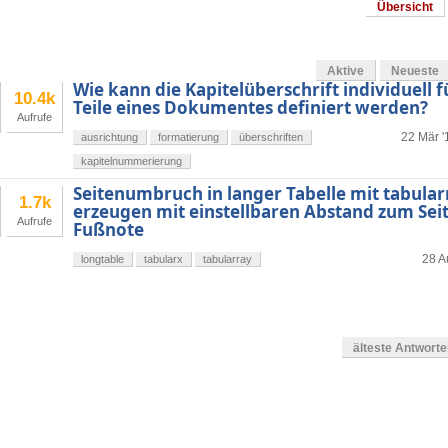
Übersicht
Aktive
Neueste
Wie kann die Kapitelüberschrift individuell 
10.4k
Teile eines Dokumentes definiert werden?
Aufrufe
22 Mär '
ausrichtung
formatierung
überschriften
kapitelnummerierung
Seitenumbruch in langer Tabelle mit tabula
1.7k
erzeugen mit einstellbaren Abstand zum Se
Aufrufe
Fußnote
28 A
longtable
tabularx
tabularray
älteste Antwort
en