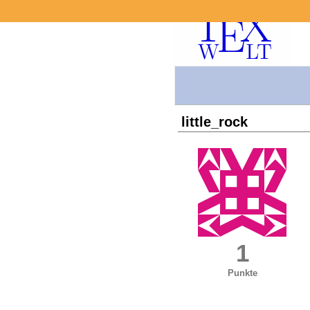
little_rock
1
Punkte