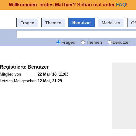
Willkommen, erstes Mal hier? Schau mal unter
FAQ
!
Benutzer
Fragen
Themen
Medaillen
Of
Fragen
Themen
Benutzer
Registrierte Benutzer
Mitglied von
22 Mär '18, 11:03
Letztes Mal gesehen
12 Mai, 21:29