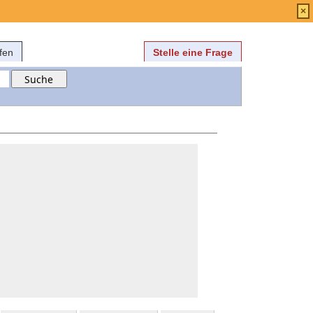
Anmelden
über
FAQ
×
fen
Stelle eine Frage