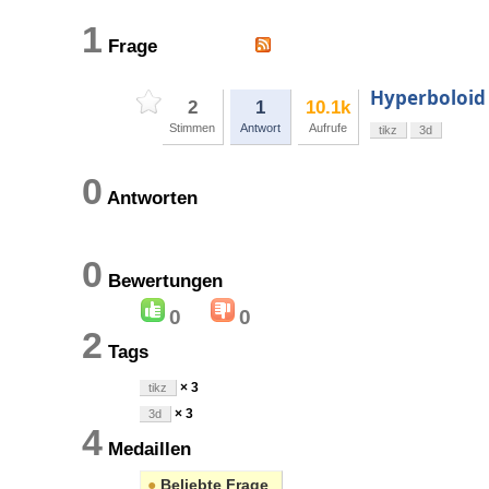
1
Frage
Hyperboloid 
2
1
10.1k
Stimmen
Antwort
Aufrufe
tikz
3d
0
Antworten
0
Bewertungen
0
0
2
Tags
× 3
tikz
× 3
3d
4
Medaillen
●
Beliebte Frage