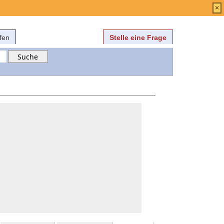
Anmelden
über
FAQ
×
fen
Stelle eine Frage