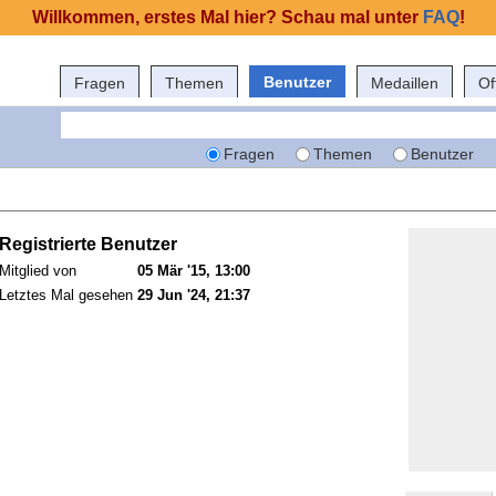
Willkommen, erstes Mal hier? Schau mal unter
FAQ
!
Benutzer
Fragen
Themen
Medaillen
Of
Fragen
Themen
Benutzer
Registrierte Benutzer
Mitglied von
05 Mär '15, 13:00
Letztes Mal gesehen
29 Jun '24, 21:37