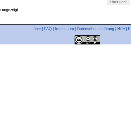
Übersicht
 angezeigt.
über
|
FAQ
|
Impressum
|
Datenschutzerklärung
|
Hilfe
|
K