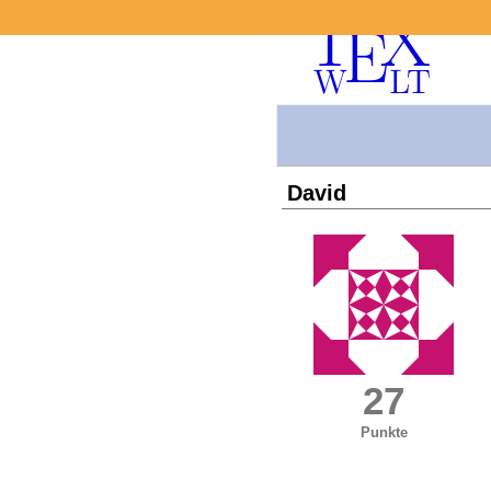
David
27
Punkte