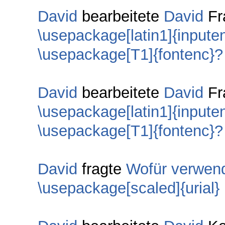
David
bearbeitete
David
Fr
\usepackage[latin1]{inpute
\usepackage[T1]{fontenc}?
David
bearbeitete
David
Fr
\usepackage[latin1]{inpute
\usepackage[T1]{fontenc}?
David
fragte
Wofür verwend
\usepackage[scaled]{urial}