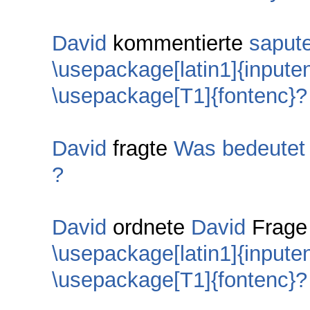
David
kommentierte
sapute
\usepackage[latin1]{inpute
\usepackage[T1]{fontenc}?
David
fragte
Was bedeutet 
?
David
ordnete
David
Frag
\usepackage[latin1]{inpute
\usepackage[T1]{fontenc}?