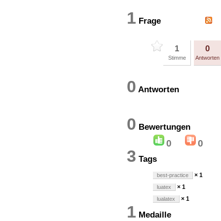
1
Frage
1
0
Stimme
Antworten
0
Antworten
0
Bewertung
0
0
3
Tags
× 1
best-practice
× 1
luatex
× 1
lualatex
1
Medaille