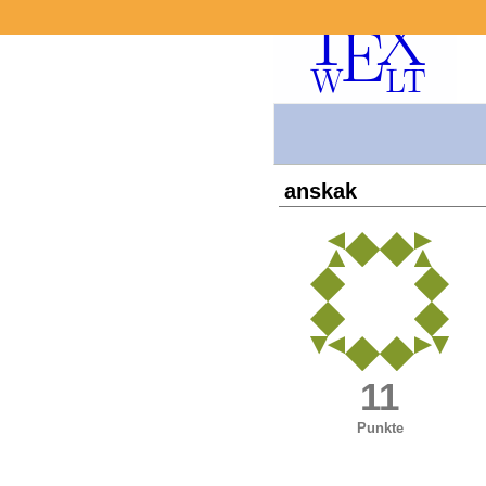
anskak
11
Punkte