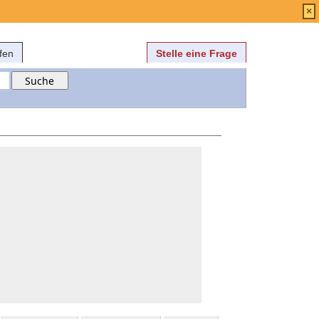
Anmelden
über
FAQ
×
fen
Stelle eine Frage