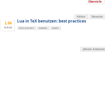
Übersicht
Aktive
Neueste
Lua in TeX benutzen: best practices
1.6k
Aufrufe
best-practice
lualatex
luatex
älteste Antwort
en