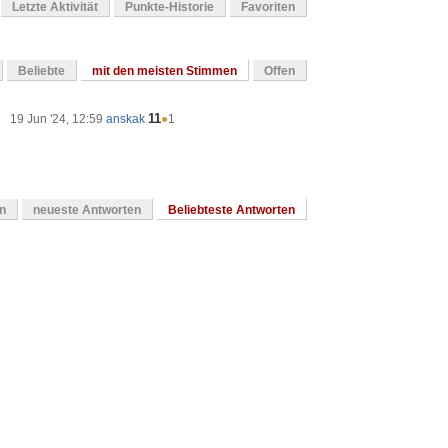
Letzte Aktivität
Punkte-Historie
Favoriten
Beliebte
mit den meisten Stimmen
Offen
11
19 Jun '24, 12:59
anskak
●
1
en
neueste Antworten
Beliebteste Antworten