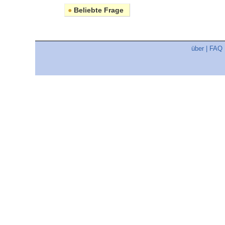
●
Beliebte Frage
über
|
FAQ