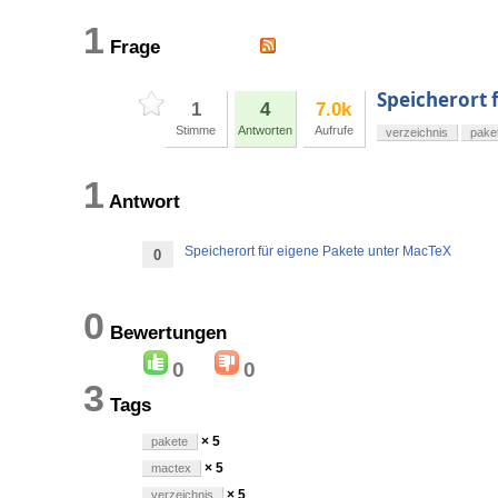
1
Frage
Speicherort 
1
4
7.0k
Stimme
Antworten
Aufrufe
verzeichnis
pake
1
Antwort
Speicherort für eigene Pakete unter MacTeX
0
0
Bewertungen
0
0
3
Tags
× 5
pakete
× 5
mactex
× 5
verzeichnis