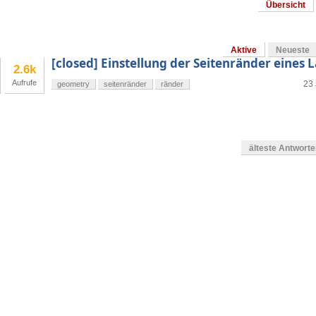
Übersicht
Aktive
Neueste
[closed] Einstellung der Seitenränder eine
2.6k
Aufrufe
23 
geometry
seitenränder
ränder
älteste Antwort
en