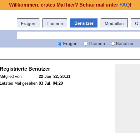
Willkommen, erstes Mal hier? Schau mal unter
FAQ
!
Benutzer
Fragen
Themen
Medaillen
Of
Fragen
Themen
Benutzer
Registrierte Benutzer
Mitglied von
22 Jan '22, 20:31
Letztes Mal gesehen
03 Jul, 04:29