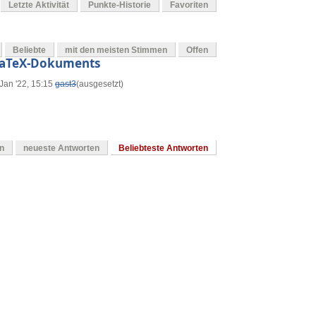
Letzte Aktivität
Punkte-Historie
Favoriten
Beliebte
mit den meisten Stimmen
Offen
s LaTeX-Dokuments
Jan '22, 15:15
gast3
(ausgesetzt)
en
neueste Antworten
Beliebteste Antworten