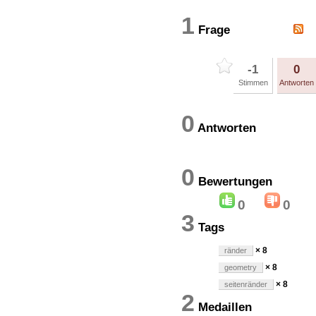
1
Frage
-1
0
Stimmen
Antworten
0
Antworten
0
Bewertung
0
0
3
Tags
× 8
ränder
× 8
geometry
× 8
seitenränder
2
Medaillen