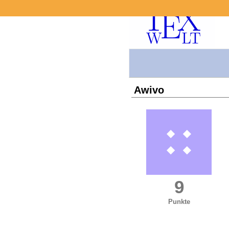
Awivo
9
Punkte