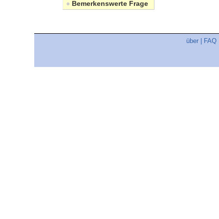
●
Bemerkenswerte Frage
über
|
FAQ