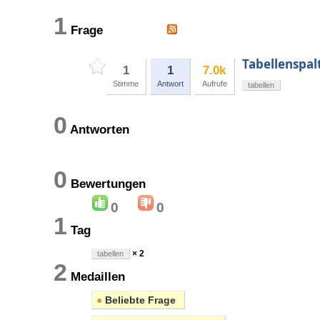
1
Frage
Tabellenspal
1
1
7.0k
Stimme
Antwort
Aufrufe
tabellen
0
Antworten
0
Bewertungen
0
0
1
Tag
× 2
tabellen
2
Medaillen
●
Beliebte Frage