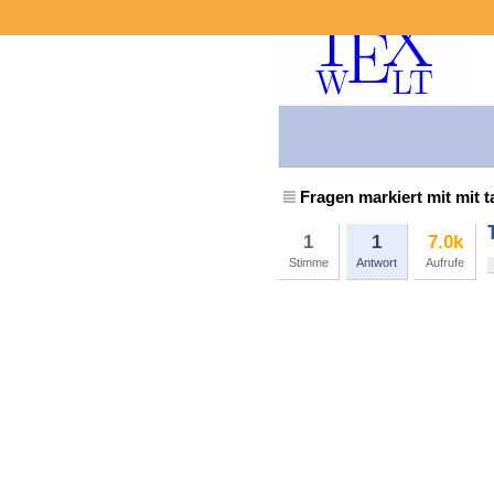
Fragen markiert mit mit t
1
1
7.0k
Stimme
Antwort
Aufrufe