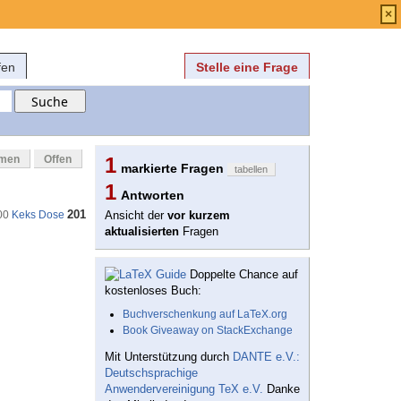
Anmelden
über
FAQ
×
fen
Stelle eine Frage
mmen
Offen
1
markierte Fragen
tabellen
1
Antworten
201
00
Keks Dose
Ansicht der
vor kurzem
aktualisierten
Fragen
Doppelte Chance auf
kostenloses Buch:
Buchverschenkung auf LaTeX.org
Book Giveaway on StackExchange
Mit Unterstützung durch
DANTE e.V.:
Deutschsprachige
Anwendervereinigung TeX e.V.
Danke