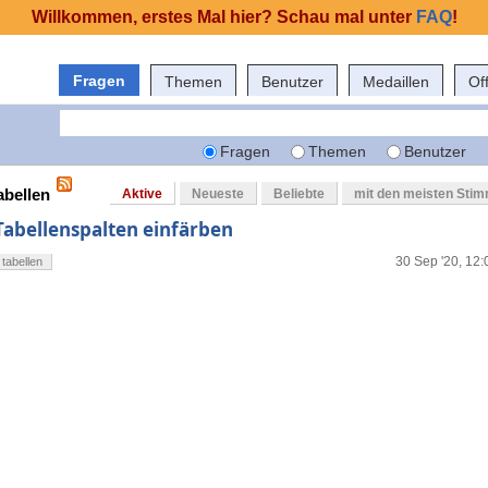
Willkommen, erstes Mal hier? Schau mal unter
FAQ
!
Fragen
Themen
Benutzer
Medaillen
Of
Fragen
Themen
Benutzer
abellen
Aktive
Neueste
Beliebte
mit den meisten Sti
Tabellenspalten einfärben
30 Sep '20, 12:
tabellen