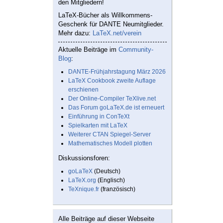
den Mitgliedern!
LaTeX-Bücher als Willkommens-
Geschenk für DANTE Neumitglieder.
Mehr dazu:
LaTeX.net/verein
Aktuelle Beiträge im
Community-
Blog
:
DANTE-Frühjahrstagung März 2026
LaTeX Cookbook zweite Auflage
erschienen
Der Online-Compiler TeXlive.net
Das Forum goLaTeX.de ist erneuert
Einführung in ConTeXt
Spielkarten mit LaTeX
Weiterer CTAN Spiegel-Server
Mathematisches Modell plotten
Diskussionsforen:
goLaTeX
(Deutsch)
LaTeX.org
(Englisch)
TeXnique.fr
(französisch)
Alle Beiträge auf dieser Webseite