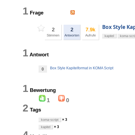
1
Frage
Box Style Ka
2
2
7.9k
Stimmen
Antworten
Aufrufe
kapitel
koma-scri
1
Antwort
Box Style Kapitelformat in KOMA Script
0
1
Bewertung
1
0
2
Tags
× 3
koma-script
× 3
kapitel
4