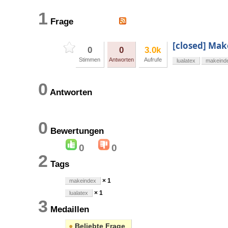
1
Frage
[closed] Mak
0
0
3.0k
Stimmen
Antworten
Aufrufe
lualatex
makeind
0
Antworten
0
Bewertungen
0
0
2
Tags
× 1
makeindex
× 1
lualatex
3
Medaillen
●
Beliebte Frage