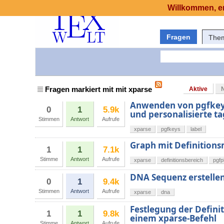
Willkommen, er
Fragen
The
Fragen markiert mit mit xparse
Aktive
Anwenden von pgfkeys 
0
1
5.9k
und personalisierte ta
Stimmen
Antwort
Aufrufe
xparse
pgfkeys
label
Graph mit Definitions
1
1
7.1k
Stimme
Antwort
Aufrufe
xparse
definitionsbereich
pgfp
DNA Sequenz erstelle
0
1
9.4k
Stimmen
Antwort
Aufrufe
xparse
dna
Festlegung der Defini
1
1
9.8k
einem xparse-Befehl
Stimme
Antwort
Aufrufe