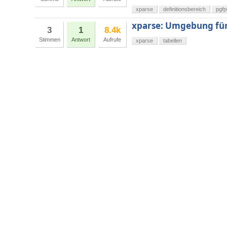
xparse
definitionsbereich
pgfp
xparse: Umgebung für 
3
1
8.4k
Stimmen
Antwort
Aufrufe
xparse
tabellen