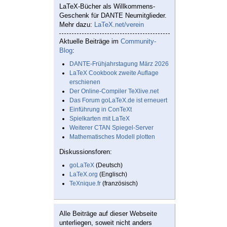
LaTeX-Bücher als Willkommens-
Geschenk für DANTE Neumitglieder.
Mehr dazu:
LaTeX.net/verein
Aktuelle Beiträge im
Community-
Blog
:
DANTE-Frühjahrstagung März 2026
LaTeX Cookbook zweite Auflage
erschienen
Der Online-Compiler TeXlive.net
Das Forum goLaTeX.de ist erneuert
Einführung in ConTeXt
Spielkarten mit LaTeX
Weiterer CTAN Spiegel-Server
Mathematisches Modell plotten
Diskussionsforen:
goLaTeX
(Deutsch)
LaTeX.org
(Englisch)
TeXnique.fr
(französisch)
Alle Beiträge auf dieser Webseite
unterliegen, soweit nicht anders