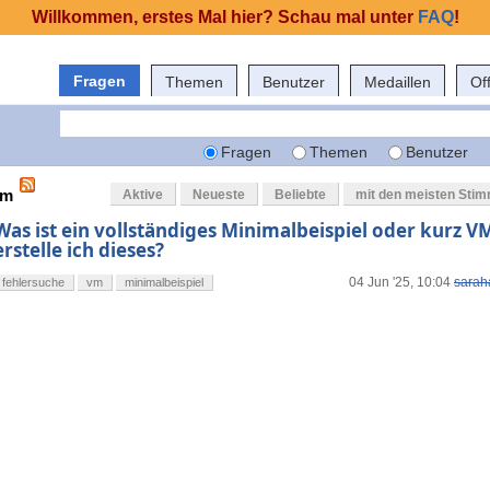
Willkommen, erstes Mal hier? Schau mal unter
FAQ
!
Fragen
Themen
Benutzer
Medaillen
Of
Fragen
Themen
Benutzer
vm
Aktive
Neueste
Beliebte
mit den meisten Sti
Was ist ein vollständiges Minimalbeispiel oder kurz V
erstelle ich dieses?
04 Jun '25, 10:04
sarah
fehlersuche
vm
minimalbeispiel