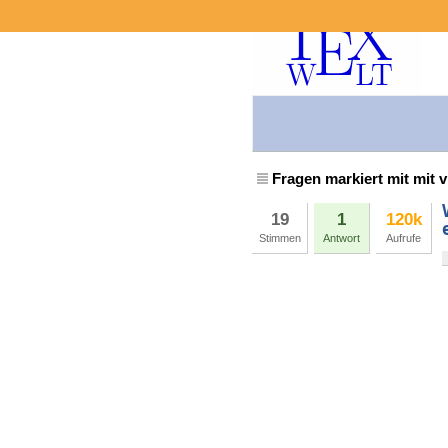
Fragen markiert mit mit 
19
1
120k
Stimmen
Antwort
Aufrufe