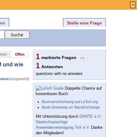
Anmelden
über
FAQ
×
fen
Stelle eine Frage
mmen
Offen
1
markierte Fragen
vm
M und wie
1
Antworten
questions with no answers
adele
(ausgesetzt)
Doppelte Chance auf
kostenloses Buch:
Buchverschenkung auf LaTeX.org
Book Giveaway on StackExchange
Mit Unterstützung durch
DANTE e.V.:
Deutschsprachige
Anwendervereinigung TeX e.V.
Danke
den Mitgliedern!