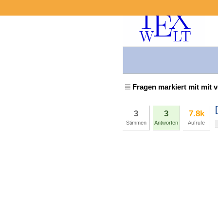
Fragen markiert mit mit 
3
3
7.8k
Stimmen
Antworten
Aufrufe