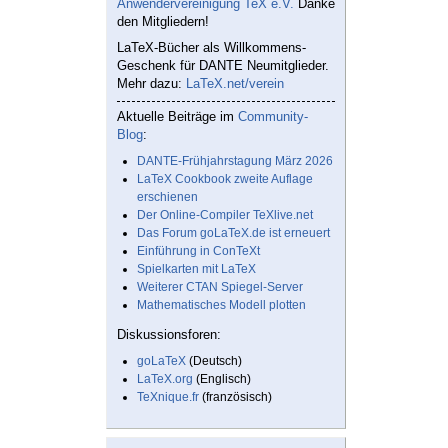
Anwendervereinigung TeX e.V.
Danke
den Mitgliedern!
LaTeX-Bücher als Willkommens-
Geschenk für DANTE Neumitglieder.
Mehr dazu:
LaTeX.net/verein
Aktuelle Beiträge im
Community-
Blog
:
DANTE-Frühjahrstagung März 2026
LaTeX Cookbook zweite Auflage
erschienen
Der Online-Compiler TeXlive.net
Das Forum goLaTeX.de ist erneuert
Einführung in ConTeXt
Spielkarten mit LaTeX
Weiterer CTAN Spiegel-Server
Mathematisches Modell plotten
Diskussionsforen:
goLaTeX
(Deutsch)
LaTeX.org
(Englisch)
TeXnique.fr
(französisch)