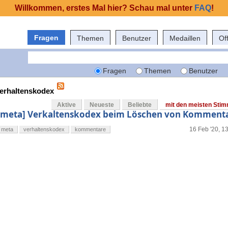
Willkommen, erstes Mal hier? Schau mal unter
FAQ
!
Fragen
Themen
Benutzer
Medaillen
Of
Fragen
Themen
Benutzer
verhaltenskodex
Aktive
Neueste
Beliebte
mit den meisten Sti
[meta] Verkaltenskodex beim Löschen von Komment
16 Feb '20, 1
meta
verhaltenskodex
kommentare