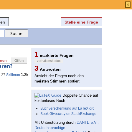
Anmelden
über
FAQ
×
fen
Stelle eine Frage
1
markierte Fragen
mmen
Offen
verhaltenskodex
aren?
3
Antworten
1.2k
3:27
Skillmon
Ansicht der Fragen nach den
meisten Stimmen
sortiert
Doppelte Chance auf
kostenloses Buch:
Buchverschenkung auf LaTeX.org
Book Giveaway on StackExchange
Mit Unterstützung durch
DANTE e.V.:
Deutschsprachige