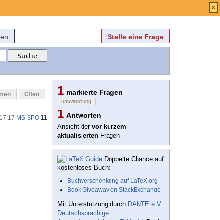
Anmelden
über
FAQ
×
fen
Stelle eine Frage
1
markierte Fragen
mmen
Offen
umwandlung
1
Antworten
11
 17:17
MS-SPO
Ansicht der
vor kurzem
aktualisierten
Fragen
Doppelte Chance auf
kostenloses Buch:
Buchverschenkung auf LaTeX.org
Book Giveaway on StackExchange
Mit Unterstützung durch
DANTE e.V.:
Deutschsprachige