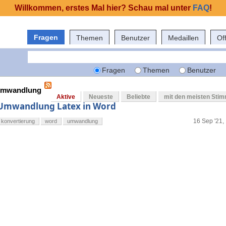
Willkommen, erstes Mal hier? Schau mal unter
FAQ
!
Fragen
Themen
Benutzer
Medaillen
Of
Fragen
Themen
Benutzer
 umwandlung
Aktive
Neueste
Beliebte
mit den meisten Sti
Umwandlung Latex in Word
16 Sep '21,
konvertierung
word
umwandlung