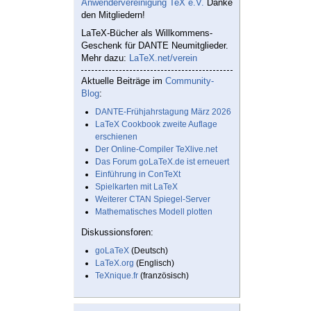
Anwendervereinigung TeX e.V.
Danke
den Mitgliedern!
LaTeX-Bücher als Willkommens-
Geschenk für DANTE Neumitglieder.
Mehr dazu:
LaTeX.net/verein
Aktuelle Beiträge im
Community-
Blog
:
DANTE-Frühjahrstagung März 2026
LaTeX Cookbook zweite Auflage
erschienen
Der Online-Compiler TeXlive.net
Das Forum goLaTeX.de ist erneuert
Einführung in ConTeXt
Spielkarten mit LaTeX
Weiterer CTAN Spiegel-Server
Mathematisches Modell plotten
Diskussionsforen:
goLaTeX
(Deutsch)
LaTeX.org
(Englisch)
TeXnique.fr
(französisch)