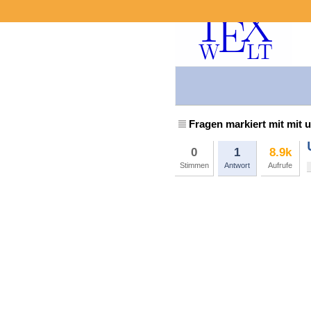
Fragen markiert mit mit
0
1
8.9k
Stimmen
Antwort
Aufrufe