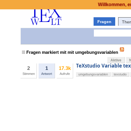
Willkommen, er
Fragen
The
Fragen markiert mit mit umgebungsvariablen
Aktive
TeXstudio Variable te
2
1
17.3k
Stimmen
Antwort
Aufrufe
umgebungsvariablen
texstudio