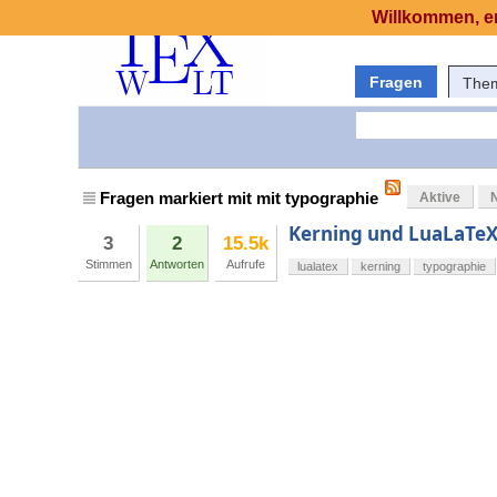
Willkommen, er
Fragen
The
Fragen markiert mit mit typographie
Aktive
Kerning und LuaLaTeX
3
2
15.5k
Stimmen
Antworten
Aufrufe
lualatex
kerning
typographie