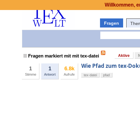
Willkommen, er
Fragen
The
Fragen markiert mit mit tex-datei
Aktive
Wie Pfad zum tex-Dok
1
1
6.8k
Stimme
Antwort
Aufrufe
tex-datei
pfad