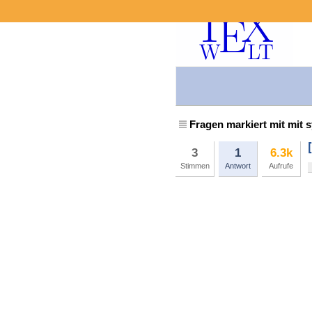
Fragen markiert mit mit 
3
1
6.3k
Stimmen
Antwort
Aufrufe