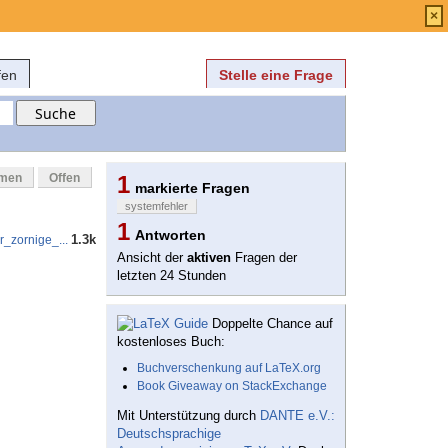
Anmelden
über
FAQ
×
fen
Stelle eine Frage
mmen
Offen
1
markierte Fragen
systemfehler
1
Antworten
1.3k
r_zornige_...
Ansicht der
aktiven
Fragen der
letzten 24 Stunden
Doppelte Chance auf
kostenloses Buch:
Buchverschenkung auf LaTeX.org
Book Giveaway on StackExchange
Mit Unterstützung durch
DANTE e.V.:
Deutschsprachige