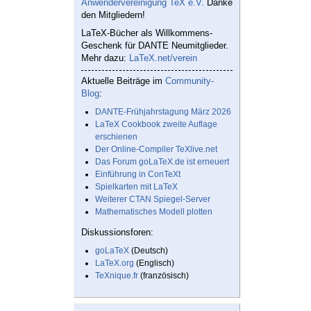
Anwendervereinigung TeX e.V.
Danke
den Mitgliedern!
LaTeX-Bücher als Willkommens-
Geschenk für DANTE Neumitglieder.
Mehr dazu:
LaTeX.net/verein
Aktuelle Beiträge im
Community-
Blog
:
DANTE-Frühjahrstagung März 2026
LaTeX Cookbook zweite Auflage
erschienen
Der Online-Compiler TeXlive.net
Das Forum goLaTeX.de ist erneuert
Einführung in ConTeXt
Spielkarten mit LaTeX
Weiterer CTAN Spiegel-Server
Mathematisches Modell plotten
Diskussionsforen:
goLaTeX
(Deutsch)
LaTeX.org
(Englisch)
TeXnique.fr
(französisch)