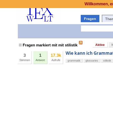
Willkommen, er
Fragen
The
Fragen markiert mit mit stilistik
Aktive
Wie kann ich Grammati
3
1
17.3k
Stimmen
Antwort
Aufrufe
grammatik
glossaries
stilistik