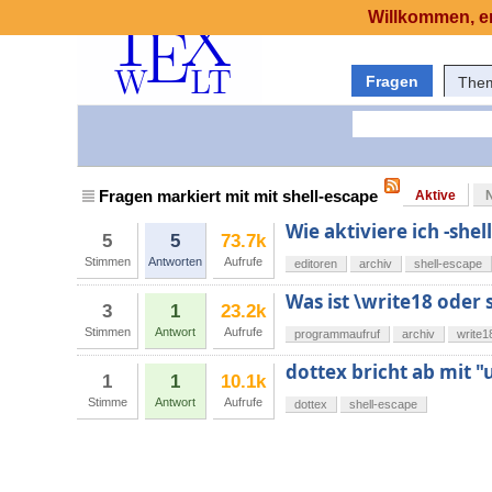
Willkommen, er
Fragen
The
Fragen markiert mit mit shell-escape
Aktive
Wie aktiviere ich -she
5
5
73.7k
Stimmen
Antworten
Aufrufe
editoren
archiv
shell-escape
Was ist \write18 oder 
3
1
23.2k
Stimmen
Antwort
Aufrufe
programmaufruf
archiv
write1
dottex bricht ab mit 
1
1
10.1k
Stimme
Antwort
Aufrufe
dottex
shell-escape