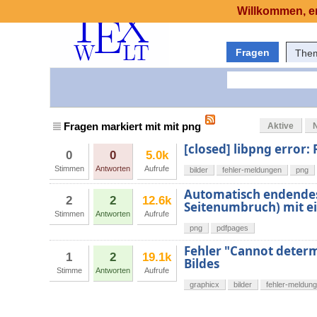
Willkommen, er
Fragen
The
Fragen markiert mit mit png
Aktive
[closed] libpng error:
0
0
5.0k
Stimmen
Antworten
Aufrufe
bilder
fehler-meldungen
png
Automatisch endendes
2
2
12.6k
Seitenumbruch) mit e
Stimmen
Antworten
Aufrufe
png
pdfpages
Fehler "Cannot determ
1
2
19.1k
Bildes
Stimme
Antworten
Aufrufe
graphicx
bilder
fehler-meldun