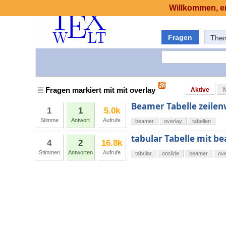
Willkommen, er
Fragen
The
Fragen markiert mit mit overlay
Aktive
Beamer Tabelle zeilen
1
1
5.0k
Stimme
Antwort
Aufrufe
beamer
overlay
tabellen
tabular Tabelle mit b
4
2
16.8k
Stimmen
Antworten
Aufrufe
tabular
onslide
beamer
ove