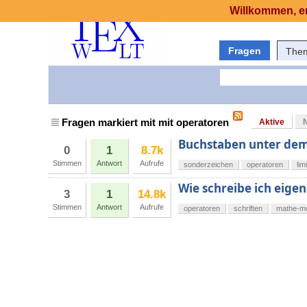
Willkommen, er
Fragen
The
Fragen markiert mit mit operatoren
Aktive
Buchstaben unter dem
0
1
8.7k
Stimmen
Antwort
Aufrufe
sonderzeichen
operatoren
lim
Wie schreibe ich eige
3
1
14.8k
Stimmen
Antwort
Aufrufe
operatoren
schriften
mathe-m