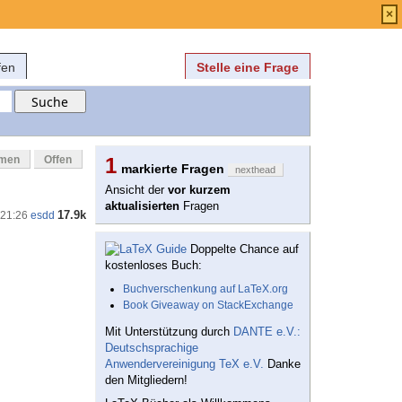
Anmelden
über
FAQ
×
fen
Stelle eine Frage
mmen
Offen
1
markierte Fragen
nexthead
Ansicht der
vor kurzem
aktualisierten
Fragen
17.9k
 21:26
esdd
Doppelte Chance auf
kostenloses Buch:
Buchverschenkung auf LaTeX.org
Book Giveaway on StackExchange
Mit Unterstützung durch
DANTE e.V.:
Deutschsprachige
Anwendervereinigung TeX e.V.
Danke
den Mitgliedern!