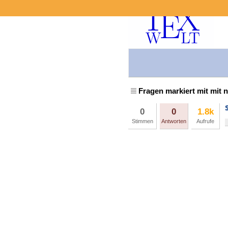
Fragen markiert mit mit 
0
0
1.8k
Stimmen
Antworten
Aufrufe