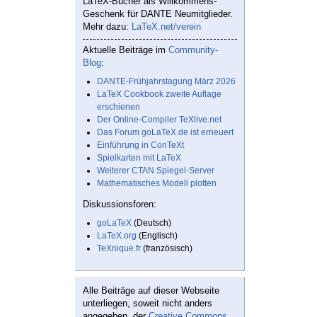
LaTeX-Bücher als Willkommens-
Geschenk für DANTE Neumitglieder.
Mehr dazu:
LaTeX.net/verein
Aktuelle Beiträge im
Community-
Blog
:
DANTE-Frühjahrstagung März 2026
LaTeX Cookbook zweite Auflage
erschienen
Der Online-Compiler TeXlive.net
Das Forum goLaTeX.de ist erneuert
Einführung in ConTeXt
Spielkarten mit LaTeX
Weiterer CTAN Spiegel-Server
Mathematisches Modell plotten
Diskussionsforen:
goLaTeX
(Deutsch)
LaTeX.org
(Englisch)
TeXnique.fr
(französisch)
Alle Beiträge auf dieser Webseite
unterliegen, soweit nicht anders
angegeben, der
Creative Commons