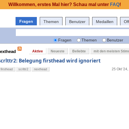
Willkommen, erstes Mal hier? Schau mal unter
FAQ
!
Fragen
Themen
Benutzer
Medaillen
Of
Fragen
Themen
Benutzer
nexthead
Aktive
Neueste
Beliebte
mit den meisten Sti
scrlttr2: Belegung firsthead wird ignoriert
25 Okt '24,
firsthead
scrlttr2
nexthead