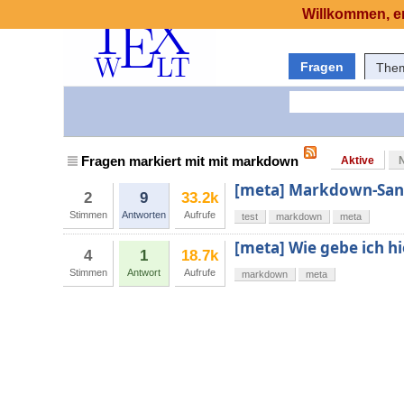
Willkommen, er
Fragen
The
Fragen markiert mit mit markdown
Aktive
[meta] Markdown-San
2
9
33.2k
Stimmen
Antworten
Aufrufe
test
markdown
meta
[meta] Wie gebe ich hi
4
1
18.7k
Stimmen
Antwort
Aufrufe
markdown
meta