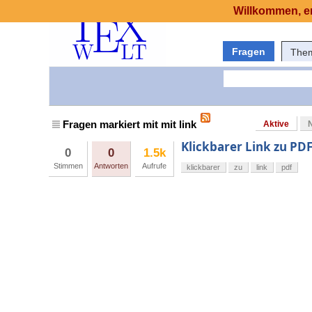
Willkommen, er
Fragen
The
Fragen markiert mit mit link
Aktive
Klickbarer Link zu PDF
0
0
1.5k
Stimmen
Antworten
Aufrufe
klickbarer
zu
link
pdf