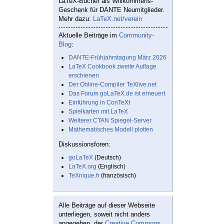
LaTeX-Bücher als Willkommens-
Geschenk für DANTE Neumitglieder.
Mehr dazu:
LaTeX.net/verein
Aktuelle Beiträge im
Community-
Blog
:
DANTE-Frühjahrstagung März 2026
LaTeX Cookbook zweite Auflage
erschienen
Der Online-Compiler TeXlive.net
Das Forum goLaTeX.de ist erneuert
Einführung in ConTeXt
Spielkarten mit LaTeX
Weiterer CTAN Spiegel-Server
Mathematisches Modell plotten
Diskussionsforen:
goLaTeX
(Deutsch)
LaTeX.org
(Englisch)
TeXnique.fr
(französisch)
Alle Beiträge auf dieser Webseite
unterliegen, soweit nicht anders
angegeben, der
Creative Commons