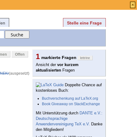
Anmelden
über
FAQ
×
fen
Stelle eine Frage
mmen
Offen
1
markierte Fragen
lettrine
Ansicht der
vor kurzem
aktualisierten
Fragen
NEKr
(ausgesetzt)
Doppelte Chance auf
kostenloses Buch:
Buchverschenkung auf LaTeX.org
Book Giveaway on StackExchange
Mit Unterstützung durch
DANTE e.V.:
Deutschsprachige
Anwendervereinigung TeX e.V.
Danke
den Mitgliedern!