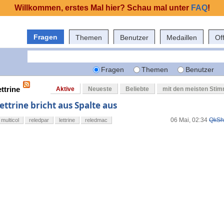
Willkommen, erstes Mal hier? Schau mal unter
FAQ
!
Fragen
Themen
Benutzer
Medaillen
Of
Fragen
Themen
Benutzer
ttrine
Aktive
Neueste
Beliebte
mit den meisten Sti
lettrine bricht aus Spalte aus
06 Mai, 02:34
QkSh
multicol
reledpar
lettrine
reledmac