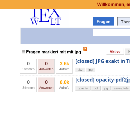
Willkommen, er
Fragen
The
Fragen markiert mit mit jpg
Aktive
[closed] JPG exakt in
0
0
3.6k
Stimmen
Antworten
Aufrufe
tikz
jpg
[closed] opacity-pdf2j
0
0
6.0k
Stimmen
Antworten
Aufrufe
opacity
pdf
jpg
asymptote