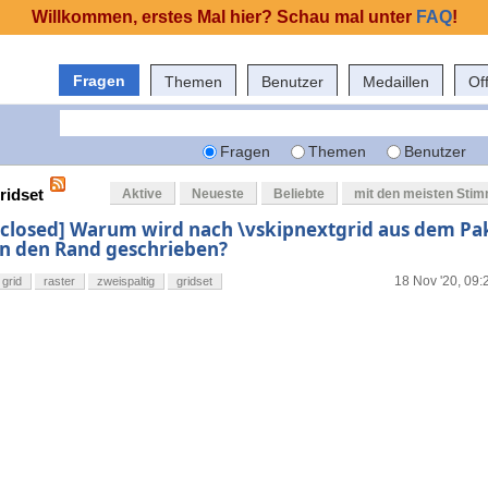
Willkommen, erstes Mal hier? Schau mal unter
FAQ
!
Fragen
Themen
Benutzer
Medaillen
Of
Fragen
Themen
Benutzer
ridset
Aktive
Neueste
Beliebte
mit den meisten Sti
[closed] Warum wird nach \vskipnextgrid aus dem Pak
in den Rand geschrieben?
18 Nov '20, 09:
grid
raster
zweispaltig
gridset