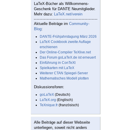
LaTeX-Bücher als Willkommens-
Geschenk für DANTE Neumitglieder.
Mehr dazu:
LaTeX.net/verein
Aktuelle Beiträge im
Community-
Blog
:
DANTE-Frühjahrstagung März 2026
LaTeX Cookbook zweite Auflage
erschienen
Der Online-Compiler TeXlive.net
Das Forum goLaTeX.de ist erneuert
Einführung in ConTeXt
Spielkarten mit LaTeX
Weiterer CTAN Spiegel-Server
Mathematisches Modell plotten
Diskussionsforen:
goLaTeX
(Deutsch)
LaTeX.org
(Englisch)
TeXnique.fr
(französisch)
Alle Beiträge auf dieser Webseite
unterliegen, soweit nicht anders