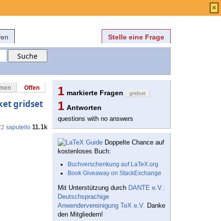
Anmelden
über
FAQ
×
fen
Stelle eine Frage
mmen
Offen
1
markierte Fragen
gridset
et gridset
1
Antworten
questions with no answers
11.1k
22
saputello
Doppelte Chance auf
kostenloses Buch:
Buchverschenkung auf LaTeX.org
Book Giveaway on StackExchange
Mit Unterstützung durch
DANTE e.V.:
Deutschsprachige
Anwendervereinigung TeX e.V.
Danke
den Mitgliedern!