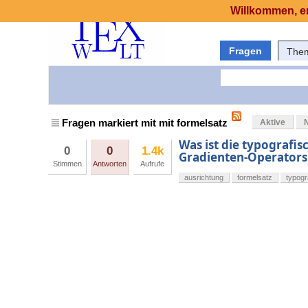
Willkommen, er
Fragen
The
Fragen markiert mit mit formelsatz
Aktive
Was ist die typografis
0
0
1.4k
Gradienten-Operators 
Stimmen
Antworten
Aufrufe
ausrichtung
formelsatz
typogr