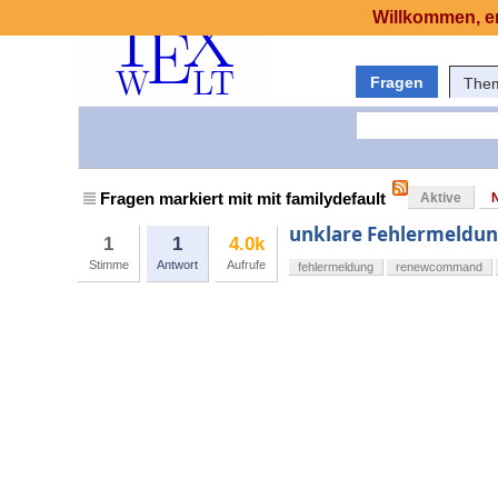
Willkommen, er
Fragen
The
Fragen markiert mit mit familydefault
Aktive
unklare Fehlermeldu
1
1
4.0k
Stimme
Antwort
Aufrufe
fehlermeldung
renewcommand