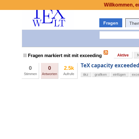
Willkommen, er
Fragen
The
Fragen markiert mit mit exceeding
Aktive
TeX capacity exceede
0
0
2.5k
Stimmen
Antworten
Aufrufe
tikz
grafiken
einfügen
exce