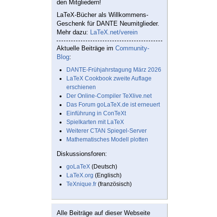
den Mitgliedern!
LaTeX-Bücher als Willkommens-
Geschenk für DANTE Neumitglieder.
Mehr dazu:
LaTeX.net/verein
Aktuelle Beiträge im
Community-
Blog
:
DANTE-Frühjahrstagung März 2026
LaTeX Cookbook zweite Auflage
erschienen
Der Online-Compiler TeXlive.net
Das Forum goLaTeX.de ist erneuert
Einführung in ConTeXt
Spielkarten mit LaTeX
Weiterer CTAN Spiegel-Server
Mathematisches Modell plotten
Diskussionsforen:
goLaTeX
(Deutsch)
LaTeX.org
(Englisch)
TeXnique.fr
(französisch)
Alle Beiträge auf dieser Webseite