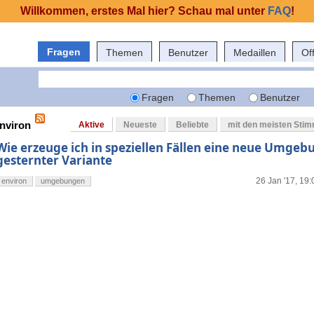
Willkommen, erstes Mal hier? Schau mal unter
FAQ
!
Fragen
Themen
Benutzer
Medaillen
Of
Fragen
Themen
Benutzer
environ
Aktive
Neueste
Beliebte
mit den meisten Sti
Wie erzeuge ich in speziellen Fällen eine neue Umgeb
gesternter Variante
26 Jan '17, 19:
environ
umgebungen