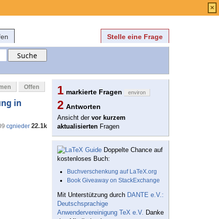
Anmelden
über
FAQ
×
fen
Stelle eine Frage
mmen
Offen
1
markierte Fragen
environ
ung in
2
Antworten
Ansicht der
vor kurzem
22.1k
09
cgnieder
aktualisierten
Fragen
Doppelte Chance auf
kostenloses Buch:
Buchverschenkung auf LaTeX.org
Book Giveaway on StackExchange
Mit Unterstützung durch
DANTE e.V.:
Deutschsprachige
Anwendervereinigung TeX e.V.
Danke