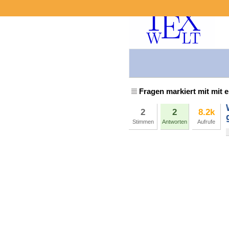
Fragen markiert mit mit 
2
2
8.2k
Stimmen
Antworten
Aufrufe