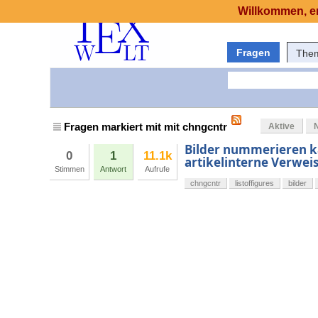
Willkommen, er
Fragen
The
Fragen markiert mit mit chngcntr
Aktive
Bilder nummerieren k
0
1
11.1k
artikelinterne Verweis
Stimmen
Antwort
Aufrufe
chngcntr
listoffigures
bilder