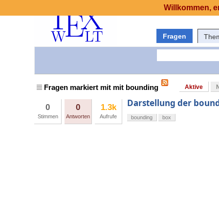
Willkommen, er
Fragen
The
Fragen markiert mit mit bounding
Aktive
Darstellung der bound
0
0
1.3k
Stimmen
Antworten
Aufrufe
bounding
box