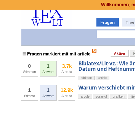
Willkommen, er
Fragen
The
Fragen markiert mit mit article
Aktive
Biblatex/Lit-vz.: Wie 
0
1
3.7k
Datum und Heftnummer
Stimmen
Antwort
Aufrufe
biblatex
article
Warum verschiebt mir 
1
1
12.9k
Stimme
Antwort
Aufrufe
article
scrartcl
grafiken
tit