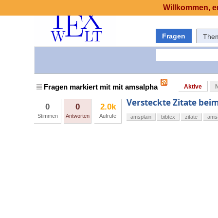
Willkommen, er
Fragen
The
Fragen markiert mit mit amsalpha
Aktive
Versteckte Zitate bei
0
0
2.0k
Stimmen
Antworten
Aufrufe
amsplain
bibtex
zitate
ams