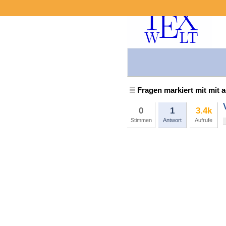
Fragen markiert mit mit 
0
1
3.4k
Stimmen
Antwort
Aufrufe