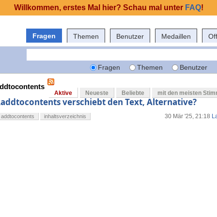
Willkommen, erstes Mal hier? Schau mal unter
FAQ
!
Fragen
Themen
Benutzer
Medaillen
Of
Fragen
Themen
Benutzer
addtocontents
Aktive
Neueste
Beliebte
mit den meisten Sti
\addtocontents verschiebt den Text, Alternative?
30 Mär '25, 21:18
L
addtocontents
inhaltsverzeichnis