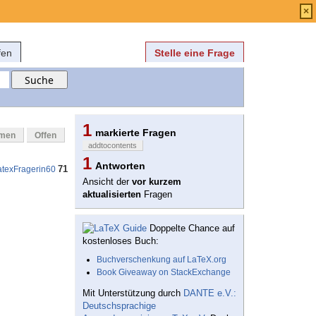
Anmelden
über
FAQ
×
fen
Stelle eine Frage
1
markierte Fragen
mmen
Offen
addtocontents
1
Antworten
71
atexFragerin60
Ansicht der
vor kurzem
aktualisierten
Fragen
Doppelte Chance auf
kostenloses Buch:
Buchverschenkung auf LaTeX.org
Book Giveaway on StackExchange
Mit Unterstützung durch
DANTE e.V.:
Deutschsprachige