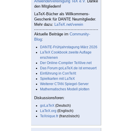
Anwendervereinigung TeX e.V.
Danke
den Mitgliedern!
LaTeX-Bücher als Willkommens-
Geschenk für DANTE Neumitglieder.
Mehr dazu:
LaTeX.net/verein
Aktuelle Beiträge im
Community-
Blog
:
DANTE-Frühjahrstagung März 2026
LaTeX Cookbook zweite Auflage
erschienen
Der Online-Compiler TeXlive.net
Das Forum goLaTeX.de ist erneuert
Einführung in ConTeXt
Spielkarten mit LaTeX
Weiterer CTAN Spiegel-Server
Mathematisches Modell plotten
Diskussionsforen:
goLaTeX
(Deutsch)
LaTeX.org
(Englisch)
TeXnique.fr
(französisch)